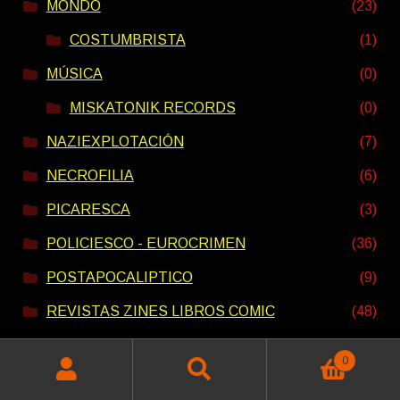
MONDO
(23)
COSTUMBRISTA
(1)
MÚSICA
(0)
MISKATONIK RECORDS
(0)
NAZIEXPLOTACIÓN
(7)
NECROFILIA
(6)
PICARESCA
(3)
POLICIESCO - EUROCRIMEN
(36)
POSTAPOCALIPTICO
(9)
REVISTAS ZINES LIBROS COMIC
(48)
SCI-FI
(15)
0
SEXPLOTACIÓN
(79)
Buscar
Buscar