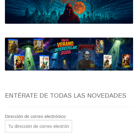
Bluray
Clasificada S
artwork
fantaterror
Jesús Franco
Paul Naschy
ENTÉRATE DE TODAS LAS NOVEDADES
TV Exhumed
Dirección de correo electrónico: