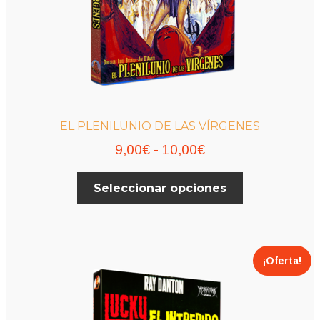
EL PLENILUNIO DE LAS VÍRGENES
Rango
9,00
€
-
10,00
€
de
Este
Seleccionar opciones
precios:
producto
desde
tiene
múltiples
9,00€
variantes.
hasta
¡Oferta!
Las
10,00€
opciones
se