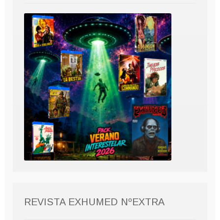
REVISTA EXHUMED NºEXTRA