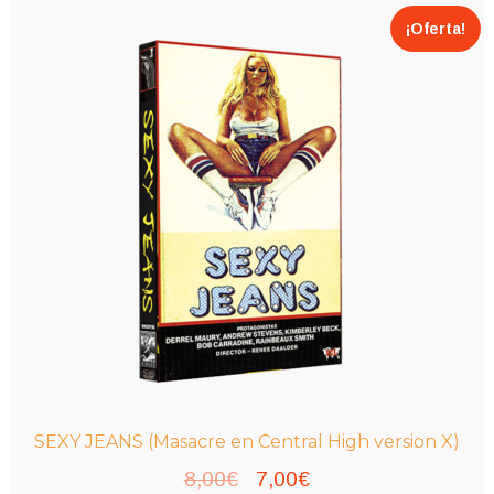
¡Oferta!
SEXY JEANS (Masacre en Central High version X)
El
El
8,00
€
7,00
€