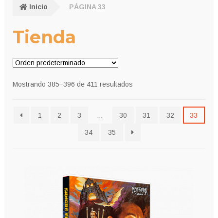
Inicio
PÁGINA 33
Tienda
Mostrando 385–396 de 411 resultados
1
2
3
…
30
31
32
33
34
35