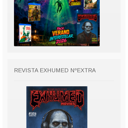
REVISTA EXHUMED NºEXTRA