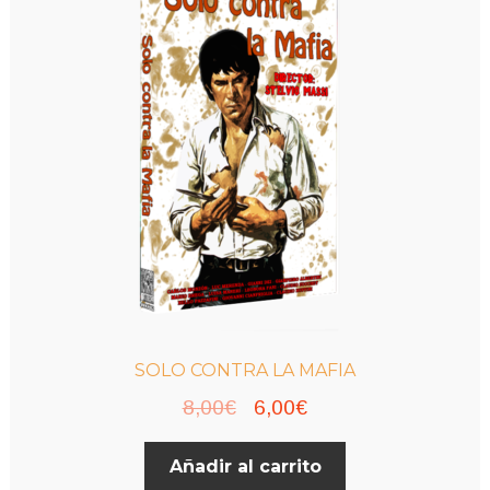
SOLO CONTRA LA MAFIA
El
El
8,00
€
6,00
€
precio
precio
Añadir al carrito
original
actual