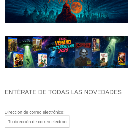
Bluray
Clasificada S
artwork
fantaterror
Jesús Franco
Paul Naschy
ENTÉRATE DE TODAS LAS NOVEDADES
TV Exhumed
Dirección de correo electrónico: