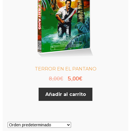
TERROR EN EL PANTANO
El
El
8,00
€
5,00
€
precio
precio
Añadir al carrito
original
actual
era:
es:
8,00€.
5,00€.