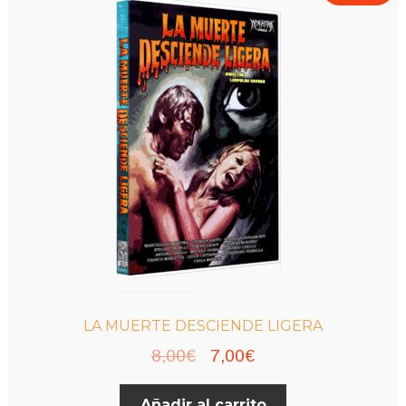
LA MUERTE DESCIENDE LIGERA
El
El
8,00
€
7,00
€
precio
precio
Añadir al carrito