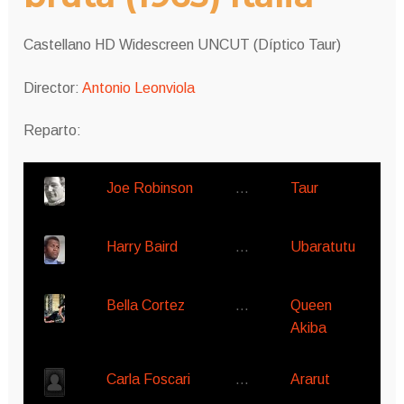
Castellano HD Widescreen UNCUT (Díptico Taur)
Director:
Antonio Leonviola
Reparto:
Joe Robinson
…
Taur
Harry Baird
…
Ubaratutu
Bella Cortez
…
Queen
Akiba
Carla Foscari
…
Ararut