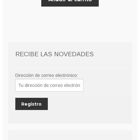
original
actual
era:
es:
8,00€.
7,00€.
RECIBE LAS NOVEDADES
Dirección de correo electrónico: