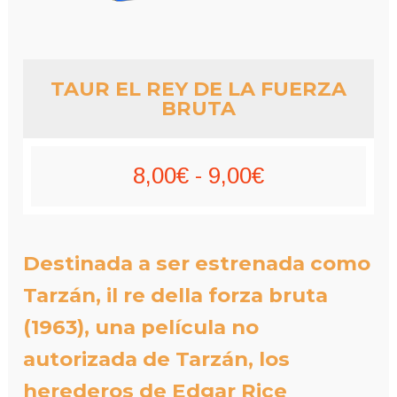
TAUR EL REY DE LA FUERZA
BRUTA
Rango
8,00
€
-
9,00
€
de
precios:
Destinada a ser estrenada como
desde
Tarzán, il re della forza bruta
8,00€
(1963), una película no
hasta
autorizada de Tarzán, los
herederos de Edgar Rice
9,00€