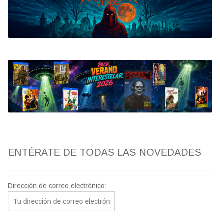
Bluray
Clasificada S
artwork
fantaterror
Jesús Franco
Paul Naschy
ENTÉRATE DE TODAS LAS NOVEDADES
TV Exhumed
Dirección de correo electrónico: