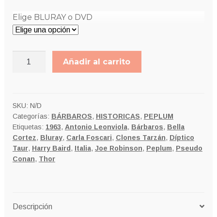
Elige BLURAY o DVD
TAUR
Añadir al carrito
EL
REY
DE
LA
SKU:
N/D
Categorías:
BÁRBAROS
,
HISTORICAS
,
PEPLUM
FUERZA
Etiquetas:
1963
,
Antonio Leonviola
,
Bárbaros
,
Bella
BRUTA
Cortez
,
Bluray
,
Carla Foscari
,
Clones Tarzán
,
Díptico
cantidad
Taur
,
Harry Baird
,
Italia
,
Joe Robinson
,
Peplum
,
Pseudo
Conan
,
Thor
Descripción