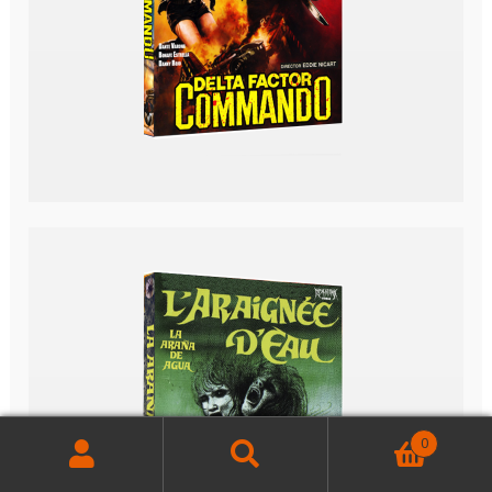
0
Buscar
Buscar