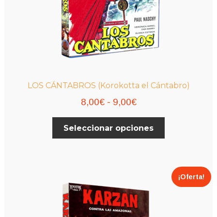
LOS CÁNTABROS (Korokotta el Cántabro)
Rango
8,00
€
-
9,00
€
de
Este
Seleccionar opciones
precios:
producto
desde
tiene
múltiples
8,00€
variantes.
hasta
¡Oferta!
Las
9,00€
opciones
se