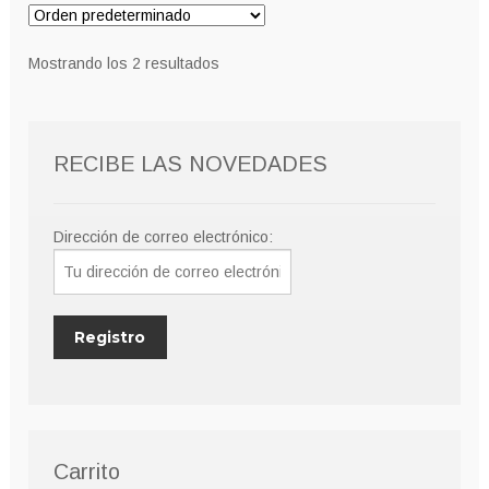
hasta
Las
9,00€
opciones
Mostrando los 2 resultados
se
pueden
elegir
RECIBE LAS NOVEDADES
en
la
página
Dirección de correo electrónico:
de
producto
Carrito