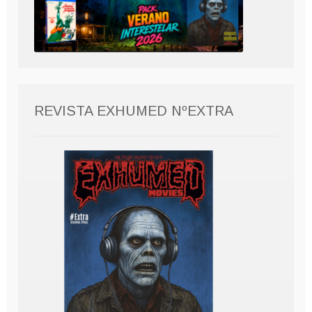
REVISTA EXHUMED NºEXTRA