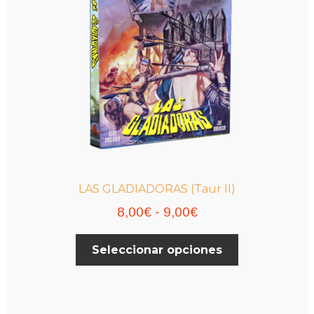
elegir
en
la
página
de
producto
LAS GLADIADORAS (Taur II)
Rango
8,00
€
-
9,00
€
de
Este
Seleccionar opciones
precios:
producto
desde
tiene
múltiples
8,00€
variantes.