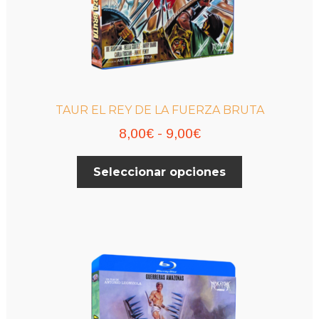
TAUR EL REY DE LA FUERZA BRUTA
Rango
8,00
€
-
9,00
€
de
Este
Seleccionar opciones
precios:
producto
desde
tiene
múltiples
8,00€
variantes.
hasta
Las
9,00€
opciones
se
pueden