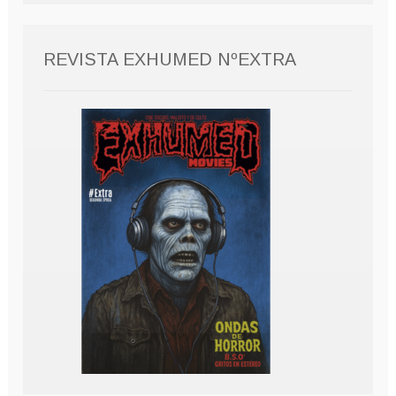
REVISTA EXHUMED NºEXTRA