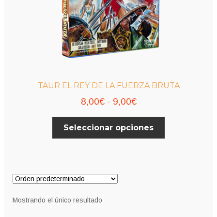
TAUR EL REY DE LA FUERZA BRUTA
Rango
8,00
€
-
9,00
€
de
Este
Seleccionar opciones
precios:
producto
desde
tiene
múltiples
8,00€
variantes.
hasta
Las
9,00€
opciones
Mostrando el único resultado
se