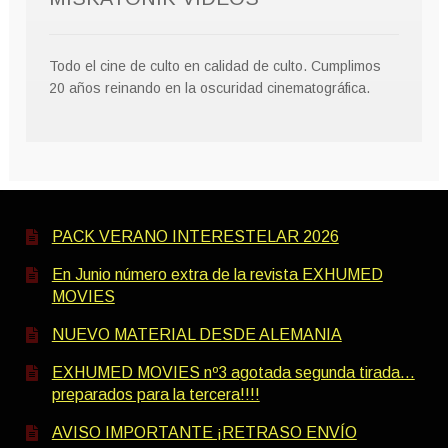
Todo el cine de culto en calidad de culto. Cumplimos
20 años reinando en la oscuridad cinematográfica.
PACK VERANO INTERESTELAR 2026
En Junio número extra de la revista EXHUMED
MOVIES
NUEVO MATERIAL DESDE ALEMANIA
EXHUMED MOVIES nº3 agotada segunda tirada…
preparados para la tercera!!!!
AVISO IMPORTANTE ¡RETRASO ENVÍO