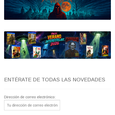
Bluray
Clasificada S
artwork
fantaterror
Jesús Franco
Paul Naschy
ENTÉRATE DE TODAS LAS NOVEDADES
TV Exhumed
Dirección de correo electrónico: