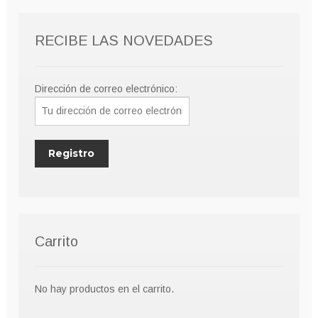
pueden
elegir
RECIBE LAS NOVEDADES
en
la
página
Dirección de correo electrónico:
de
producto
Carrito
No hay productos en el carrito.