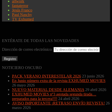
artwork
fantaterror
Jesús Franco
Paul Naschy
TV Exhumed
ENTÉRATE DE TODAS LAS NOVEDADES
Dirección de correo electrónico:
NOTICIERO OSCURO
PACK VERANO INTERESTELAR 2026
23 junio 2026
En Junio número extra de la revista EXHUMED MOVIES
26 mayo 2026
NUEVO MATERIAL DESDE ALEMANIA
29 abril 2026
EXHUMED MOVIES nº3 agotada segunda tirada…
preparados para la tercera!!!!
24 abril 2026
AVISO IMPORTANTE ¡RETRASO ENVÍO REVISTA!
26
marzo 2026