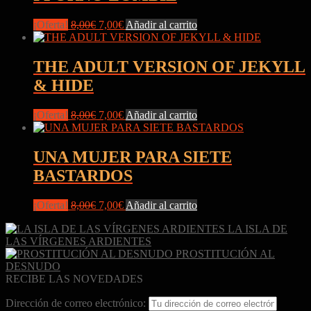
8,00€.
7,00€.
El
El
¡Oferta!
8,00
€
7,00
€
Añadir al carrito
precio
precio
original
actual
era:
es:
THE ADULT VERSION OF JEKYLL
8,00€.
7,00€.
& HIDE
El
El
¡Oferta!
8,00
€
7,00
€
Añadir al carrito
precio
precio
original
actual
era:
es:
UNA MUJER PARA SIETE
8,00€.
7,00€.
BASTARDOS
El
El
¡Oferta!
8,00
€
7,00
€
Añadir al carrito
precio
precio
LA ISLA DE
original
actual
LAS VÍRGENES ARDIENTES
era:
es:
PROSTITUCIÓN AL
8,00€.
7,00€.
DESNUDO
RECIBE LAS NOVEDADES
Dirección de correo electrónico: