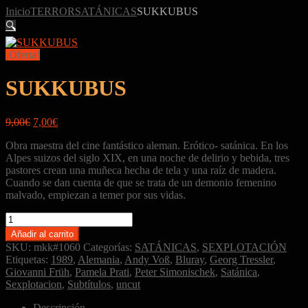
Inicio
TERROR
SATÁNICAS
SUKKUBUS
🔍
¡Oferta!
SUKKUBUS
El
El
9,00
€
7,00
€
precio
precio
Obra maestra del cine fantástico aleman. Erótico- satánica.
En los
original
actual
Alpes suizos del siglo XIX, en una noche de delirio y bebida, tres
era:
es:
pastores crean una muñeca hecha de tela y una raíz de madera.
9,00€.
7,00€.
Cuando se dan cuenta de que se trata de un demonio femenino
malvado, empiezan a temer por sus vidas.
SUKKUBUS
cantidad
Añadir al carrito
SKU:
mkk#1060
Categorías:
SATÁNICAS
,
SEXPLOTACIÓN
Etiquetas:
1989
,
Alemania
,
Andy Voß
,
Bluray
,
Georg Tressler
,
Giovanni Früh
,
Pamela Prati
,
Peter Simonischek
,
Satánica
,
Sexplotacion
,
Subtítulos
,
uncut
Descripción