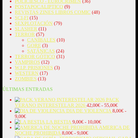
POLICIESCO - EUROCRIMEN
(36)
POSTAPOCALIPTICO
(9)
REVISTAS ZINES LIBROS COMIC
(48)
SCI-FI
(15)
SEXPLOTACIÓN
(79)
SLASHER
(11)
TERROR
(57)
CANÍBALES
(10)
GORE
(3)
SATÁNICAS
(24)
TERROR GÓTICO
(31)
VAMPIROS
(12)
W.I.P. PRISIONES
(3)
WESTERN
(17)
ZOMBIES
(13)
ÚLTIMAS ENTRADAS
PACK
Rango
VERANO INTERESTELAR 2026
42,00
€
-
55,00
€
de
DIA DE VIOLENCIA
8,00
€
-
Rango
precios:
9,00
€
de
Rango
desde
LA BESTIA
9,00
€
-
10,00
€
precios:
de
42,00€
AMERICA DE
desde
Rango
precios:
hasta
NOCHE PROHIBIDA
8,00
€
-
9,00
€