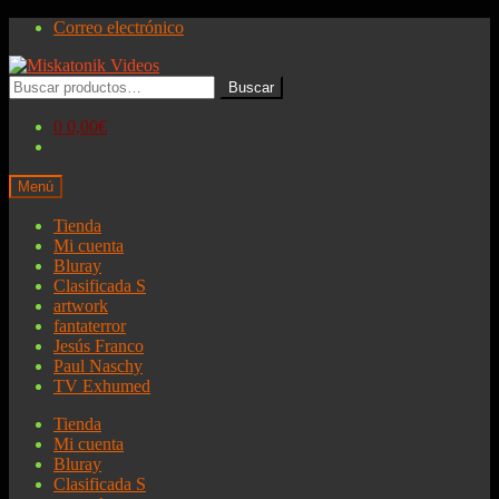
Ir
Ir
Correo electrónico
a
al
la
contenido
Buscar
navegación
Buscar
por:
0
0,00€
Menú
Tienda
Mi cuenta
Bluray
Clasificada S
artwork
fantaterror
Jesús Franco
Paul Naschy
TV Exhumed
Tienda
Mi cuenta
Bluray
Clasificada S