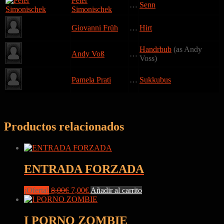
Peter
…
Senn
Simonischek
Giovanni Früh
…
Hirt
Handrbub
(as Andy
Andy Voß
…
Voss)
Pamela Prati
…
Sukkubus
Productos relacionados
ENTRADA FORZADA
El
El
¡Oferta!
8,00
€
7,00
€
Añadir al carrito
precio
precio
original
actual
era:
es:
I PORNO ZOMBIE