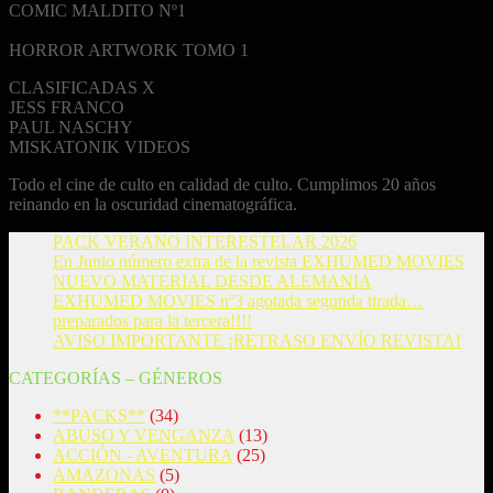
COMIC MALDITO Nº1
HORROR ARTWORK TOMO 1
CLASIFICADAS X
JESS FRANCO
PAUL NASCHY
MISKATONIK VIDEOS
Todo el cine de culto en calidad de culto. Cumplimos 20 años
reinando en la oscuridad cinematográfica.
PACK VERANO INTERESTELAR 2026
En Junio número extra de la revista EXHUMED MOVIES
NUEVO MATERIAL DESDE ALEMANIA
EXHUMED MOVIES nº3 agotada segunda tirada…
preparados para la tercera!!!!
AVISO IMPORTANTE ¡RETRASO ENVÍO REVISTA!
CATEGORÍAS – GÉNEROS
**PACKS**
(34)
ABUSO Y VENGANZA
(13)
ACCIÓN - AVENTURA
(25)
AMAZONAS
(5)