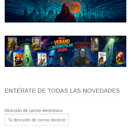
Bluray
Clasificada S
artwork
fantaterror
Jesús Franco
Paul Naschy
ENTÉRATE DE TODAS LAS NOVEDADES
TV Exhumed
Dirección de correo electrónico: