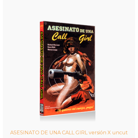
múltiples
8,00€
variantes.
hasta
Las
9,00€
opciones
se
pueden
elegir
en
la
página
de
producto
ASESINATO DE UNA CALL GIRL versión X uncut