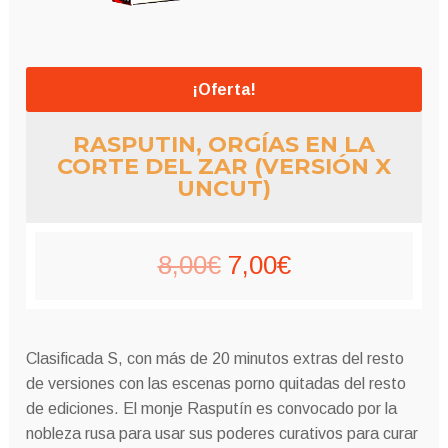
¡Oferta!
RASPUTIN, ORGÍAS EN LA
CORTE DEL ZAR (VERSIÓN X
UNCUT)
El
El
8,00
€
7,00
€
precio
precio
original
actual
Clasificada S, con más de 20 minutos extras del resto
era:
es:
de versiones con las escenas porno quitadas del resto
de ediciones. El monje Rasputín es convocado por la
8,00€.
7,00€.
nobleza rusa para usar sus poderes curativos para curar