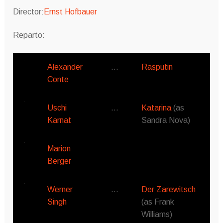
Director:
Ernst Hofbauer
Reparto:
Alexander
…
Rasputin
Conte
Uschi
…
Katarina
(as
Karnat
Sandra Nova)
Marion
Berger
Werner
…
Der Zarewitsch
Singh
(as Frank
Williams)