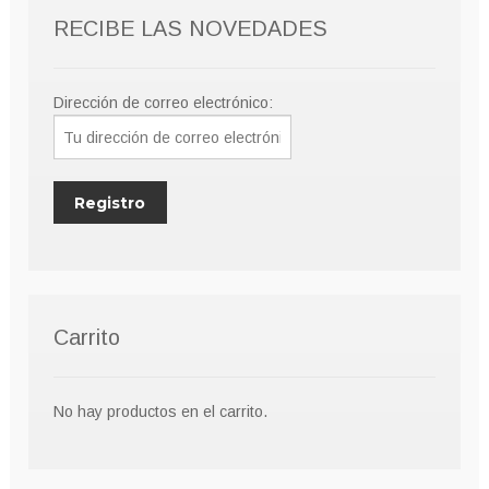
se
RECIBE LAS NOVEDADES
pueden
elegir
en
Dirección de correo electrónico:
la
página
de
producto
Carrito
No hay productos en el carrito.