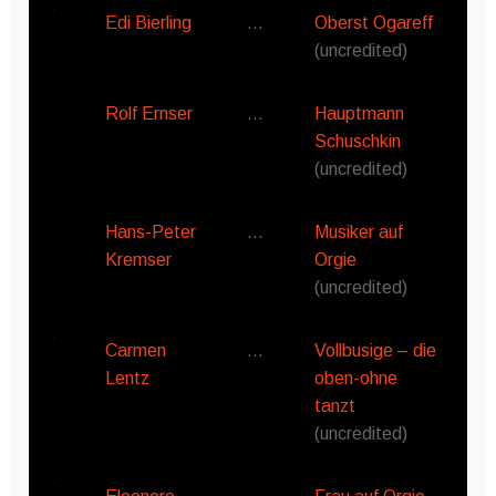
Edi Bierling
…
Oberst Ogareff
(uncredited)
Rolf Ernser
…
Hauptmann
Schuschkin
(uncredited)
Hans-Peter
…
Musiker auf
Kremser
Orgie
(uncredited)
Carmen
…
Vollbusige – die
Lentz
oben-ohne
tanzt
(uncredited)