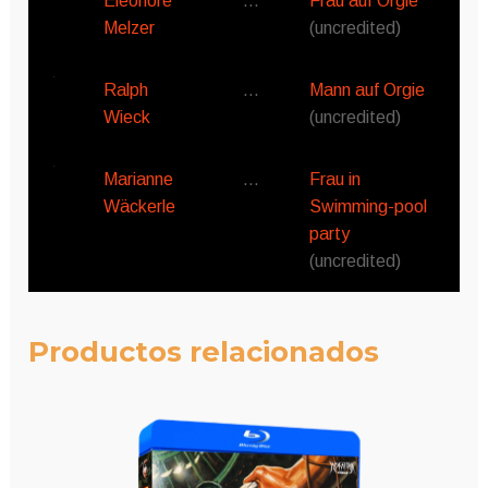
Eleonore
…
Frau auf Orgie
Melzer
(uncredited)
Ralph
…
Mann auf Orgie
Wieck
(uncredited)
Marianne
…
Frau in
Wäckerle
Swimming-pool
party
(uncredited)
Productos relacionados