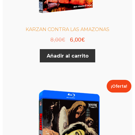
KARZAN CONTRA LAS AMAZONAS
El
El
8,00
€
6,00
€
precio
precio
Añadir al carrito
original
actual
era:
es:
8,00€.
6,00€.
¡Oferta!