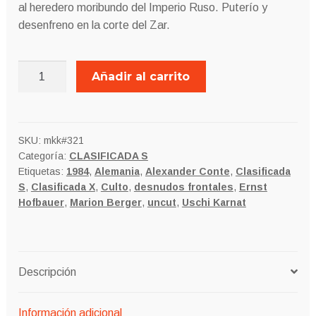
al heredero moribundo del Imperio Ruso. Puterío y
desenfreno en la corte del Zar.
RASPUTIN,
Añadir al carrito
ORGÍAS
EN
LA
CORTE
SKU:
mkk#321
Categoría:
CLASIFICADA S
DEL
Etiquetas:
1984
,
Alemania
,
Alexander Conte
,
Clasificada
ZAR
S
,
Clasificada X
,
Culto
,
desnudos frontales
,
Ernst
(VERSIÓN
Hofbauer
,
Marion Berger
,
uncut
,
Uschi Karnat
x
UNCUT)
cantidad
Descripción
Información adicional