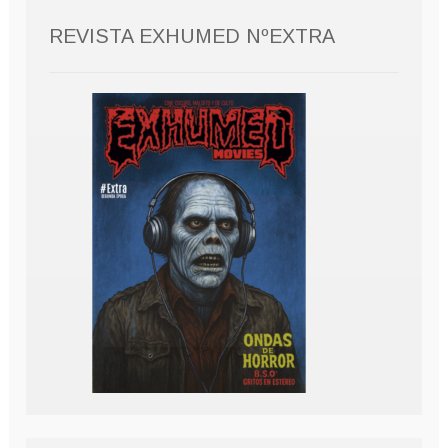
REVISTA EXHUMED NºEXTRA