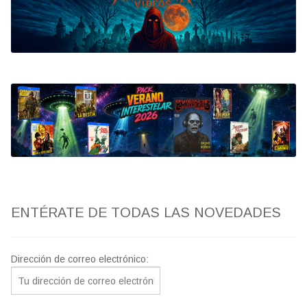
Bluray
Clasificada S
artwork
fantaterror
Jesús Franco
Paul Naschy
ENTÉRATE DE TODAS LAS NOVEDADES
TV Exhumed
Dirección de correo electrónico: