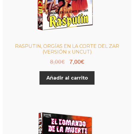
RASPUTIN, ORGÍAS EN LA CORTE DEL ZAR
(VERSIÓN x UNCUT)
El
El
8,00
€
7,00
€
precio
precio
Añadir al carrito
original
actual
era:
es:
8,00€.
7,00€.