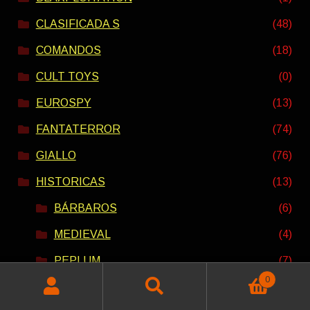
CLASIFICADA S
(48)
COMANDOS
(18)
CULT TOYS
(0)
EUROSPY
(13)
FANTATERROR
(74)
GIALLO
(76)
HISTORICAS
(13)
BÁRBAROS
(6)
MEDIEVAL
(4)
PEPLUM
(7)
0
HOMBRES LOBO
(9)
Buscar
Buscar