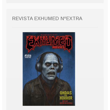
REVISTA EXHUMED NºEXTRA