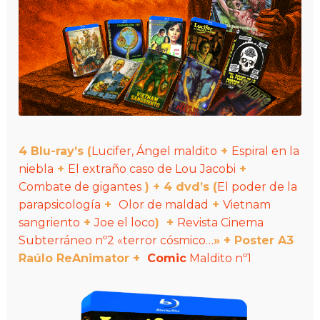
4 Blu-ray’s
(
Lucifer, Ángel maldito
+
Espiral en la
niebla
+
El extraño caso de Lou Jacobi
+
Combate de gigantes
) +
4 dvd’s
(
El poder de la
parapsicología
+
Olor de maldad
+
Vietnam
sangriento
+
Joe el loco
) +
Revista Cinema
Subterráneo nº2 «terror cósmico…
» + Poster A3
Raúlo ReAnimator +
Comic
Maldito nº1