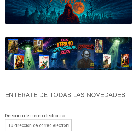
Bluray
Clasificada S
artwork
fantaterror
Jesús Franco
Paul Naschy
ENTÉRATE DE TODAS LAS NOVEDADES
TV Exhumed
Dirección de correo electrónico: