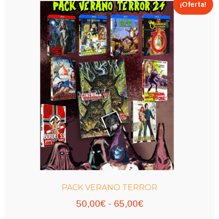
¡Oferta!
PACK VERANO TERROR
Rango
50,00
€
-
65,00
€
de