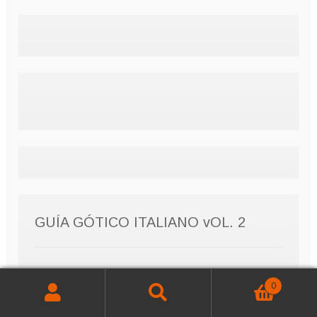
GUÍA GÓTICO ITALIANO vOL. 2
0
Buscar
Buscar