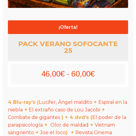
¡Oferta!
PACK VERANO SOFOCANTE
25
Rango
46,00
€
-
60,00
€
de
precios:
4 Blu-ray’s
(
Lucifer, Ángel maldito
+
Espiral en la
desde
niebla
+
El extraño caso de Lou Jacobi
+
Combate de gigantes
) +
4 dvd’s
(
El poder de la
46,00€
parapsicología
+
Olor de maldad
+
Vietnam
sangriento
+
Joe el loco
) +
Revista Cinema
hasta