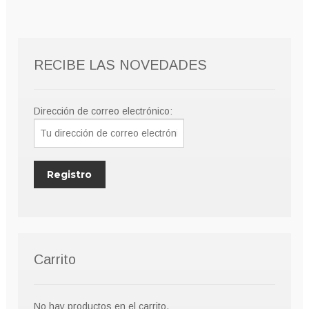
variantes.
hasta
Las
90,00€
opciones
se
RECIBE LAS NOVEDADES
pueden
elegir
en
Dirección de correo electrónico:
la
página
de
producto
Carrito
No hay productos en el carrito.