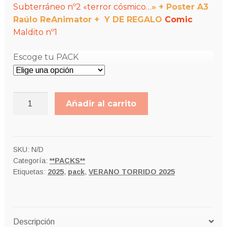
Subterráneo nº2 «terror cósmico…
» + Poster A3
60,00€
Raúlo ReAnimator +
Y DE REGALO
Comic
Maldito nº1
Escoge tu PACK
PACK
Añadir al carrito
VERANO
SOFOCANTE
25
cantidad
SKU:
N/D
Categoría:
**PACKS**
Etiquetas:
2025
,
pack
,
VERANO TORRIDO 2025
Descripción