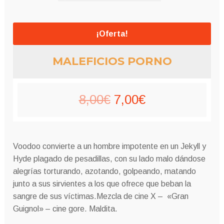
¡Oferta!
MALEFICIOS PORNO
El
El
8,00
€
7,00
€
precio
precio
original
actual
Voodoo convierte a un hombre impotente en un Jekyll y
era:
es:
Hyde plagado de pesadillas, con su lado malo dándose
alegrías torturando, azotando, golpeando, matando
8,00€.
7,00€.
junto a sus sirvientes a los que ofrece que beban la
sangre de sus víctimas.Mezcla de cine X – «Gran
Guignol» – cine gore. Maldita.