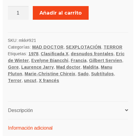
MALEFICIOS
Añadir al carrito
PORNO
cantidad
SKU:
mkk#921
Categorías:
MAD DOCTOR
,
SEXPLOTACIÓN
,
TERROR
Etiquetas:
1978
,
Clasificada X
,
desnudos frontales
,
Eric
de Winter
,
Evelyne Biancchi
,
Francia
,
Gilbert Servien
,
Gore
,
Laurence Jarry
,
Mad doctor
,
Maldita
,
Manu
Pluton
,
Marie-Christine Chireix
,
Sado
,
Subtítulos
,
Terror
,
uncut
,
X francés
Descripción
Información adicional