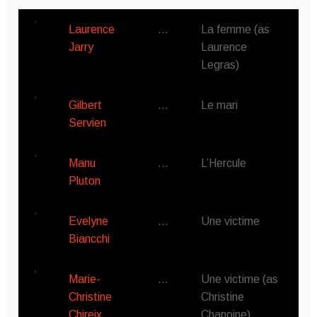
Laurence
…
La femme (as
Jarry
Laurence
Legras)
Gilbert
…
Le mari
Servien
Manu
…
L’Hercule
Pluton
Evelyne
…
Une victime
Biancchi
Marie-
…
Une victime (as
Christine
Christine
Chireix
Chanoine)