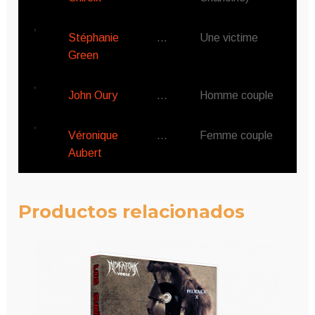
Stéphanie
…
Une victime
Green
John Oury
…
Homme couple
Véronique
…
Femme couple
Aubert
Productos relacionados