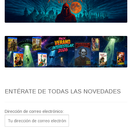
Bluray
Clasificada S
artwork
fantaterror
Jesús Franco
Paul Naschy
ENTÉRATE DE TODAS LAS NOVEDADES
TV Exhumed
Dirección de correo electrónico: