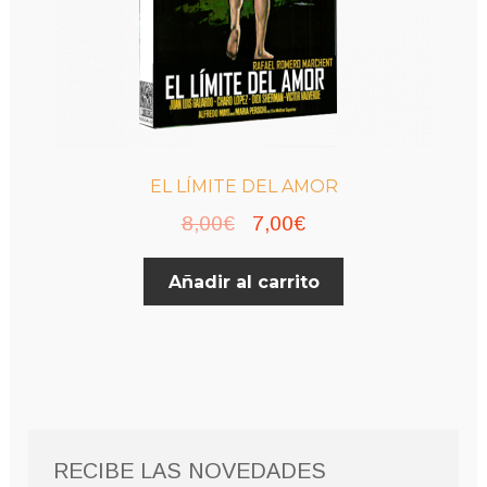
EL LÍMITE DEL AMOR
El
El
8,00
€
7,00
€
precio
precio
Añadir al carrito
original
actual
era:
es:
8,00€.
7,00€.
RECIBE LAS NOVEDADES