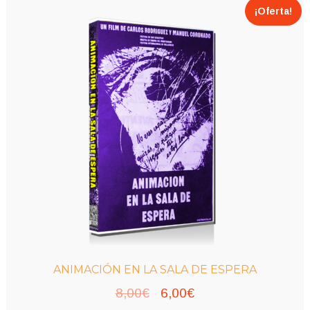
¡Oferta!
ANIMACIÓN EN LA SALA DE ESPERA
El
El
8,00
€
6,00
€