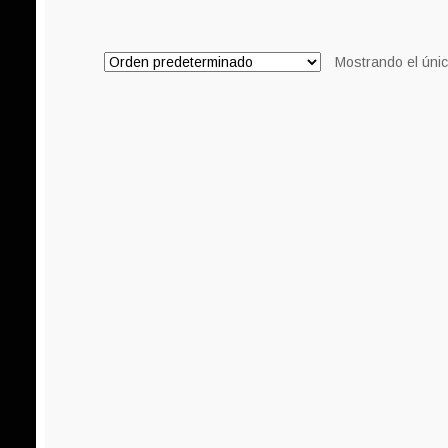
8,00€.
7,00€.
Mostrando el únic