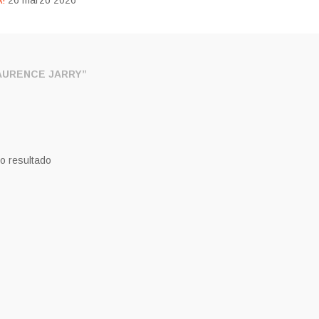
!
26 marzo 2026
URENCE JARRY”
o resultado