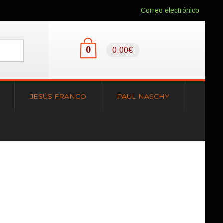
Correo electrónico
0
0,00€
JESÚS FRANCO
PAUL NASCHY