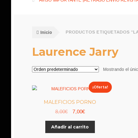
AVISO IMPORTANTE ¡RETRASO ENVÍO REVISTA
Inicio
PRODUCTOS ETIQUETADOS “LA
Laurence Jarry
Mostrando el únic
¡Oferta!
MALEFICIOS PORNO
El
El
8,00
€
7,00
€
precio
precio
Añadir al carrito
original
actual
era:
es: