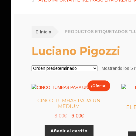
AVISO IMPORTANTE ¡RETRASO ENVÍO REVISTA
Inicio
PRODUCTOS ETIQUETADOS “LU
Luciano Pigozzi
Mostrando los 5 
¡Oferta!
CINCO TUMBAS PARA UN
MEDIUM
EL 
El
El
8,00
€
6,00
€
precio
precio
Añadir al carrito
original
actual