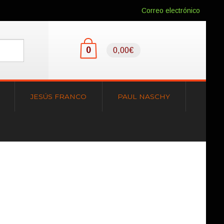
Correo electrónico
0
0,00€
JESÚS FRANCO
PAUL NASCHY