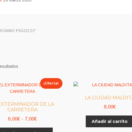
!
26 marzo 2026
CIANO PIGOZZI”
resultados
¡Oferta!
LA CIUDAD MALDIT
EXTERMINADOR DE LA
8,00
€
CARRETERA
Rango
6,00
€
-
7,00
€
Añadir al carrito
de
Este