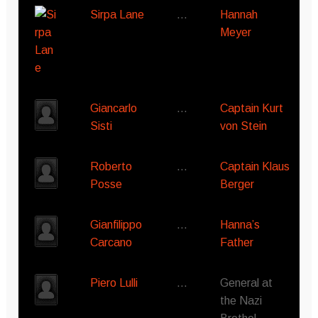
Sirpa Lane
…
Hannah
Meyer
Giancarlo
…
Captain Kurt
Sisti
von Stein
Roberto
…
Captain Klaus
Posse
Berger
Gianfilippo
…
Hanna’s
Carcano
Father
Piero Lulli
…
General at
the Nazi