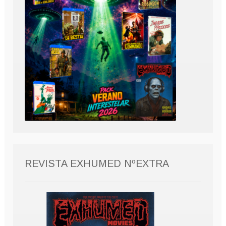
REVISTA EXHUMED NºEXTRA