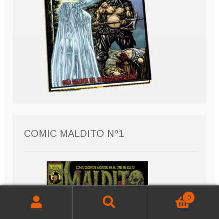
COMIC MALDITO Nº1
0
Buscar
Buscar