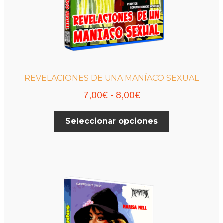
REVELACIONES DE UNA MANÍACO SEXUAL
Rango
7,00
€
-
8,00
€
de
Este
Seleccionar opciones
precios:
producto
desde
tiene
múltiples
7,00€
variantes.
hasta
Las
8,00€
opciones
se
pueden