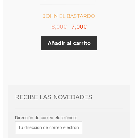
JOHN EL BASTARDO
El
El
8,00
€
7,00
€
precio
precio
Añadir al carrito
original
actual
era:
es:
8,00€.
7,00€.
RECIBE LAS NOVEDADES
Dirección de correo electrónico: