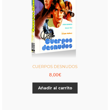
elegir
en
la
página
de
producto
CUERPOS DESNUDOS
8,00
€
Añadir al carrito