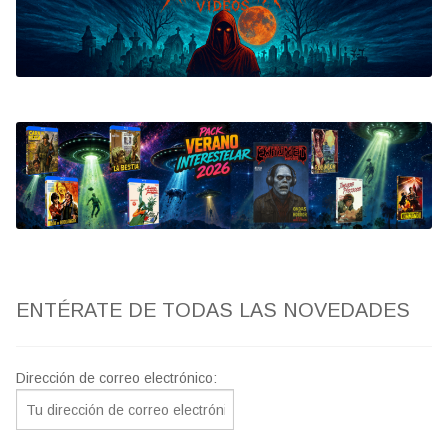
Bluray
Clasificada S
artwork
fantaterror
Jesús Franco
Paul Naschy
ENTÉRATE DE TODAS LAS NOVEDADES
TV Exhumed
Dirección de correo electrónico: