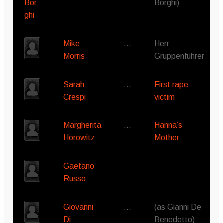
Borghi)
Mike
…
Herr
Morris
Gruppenführer
Sarah
…
First rape
Crespi
victim
Margherita
…
Hanna’s
Horowitz
Mother
Gaetano
Russo
Giovanni
…
(as Gianni De
Di
Benedetto)