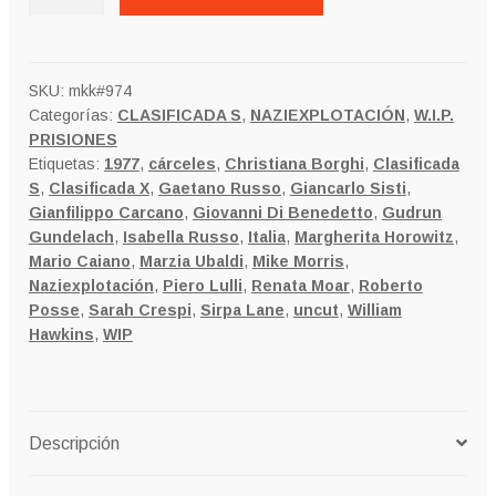
SVÁSTICA
EN
EL
VIENTRE
SKU:
mkk#974
Categorías:
CLASIFICADA S
,
NAZIEXPLOTACIÓN
,
W.I.P.
Version
PRISIONES
X
Etiquetas:
1977
,
cárceles
,
Christiana Borghi
,
Clasificada
uncut
S
,
Clasificada X
,
Gaetano Russo
,
Giancarlo Sisti
,
cantidad
Gianfilippo Carcano
,
Giovanni Di Benedetto
,
Gudrun
Gundelach
,
Isabella Russo
,
Italia
,
Margherita Horowitz
,
Mario Caiano
,
Marzia Ubaldi
,
Mike Morris
,
Naziexplotación
,
Piero Lulli
,
Renata Moar
,
Roberto
Posse
,
Sarah Crespi
,
Sirpa Lane
,
uncut
,
William
Hawkins
,
WIP
Descripción