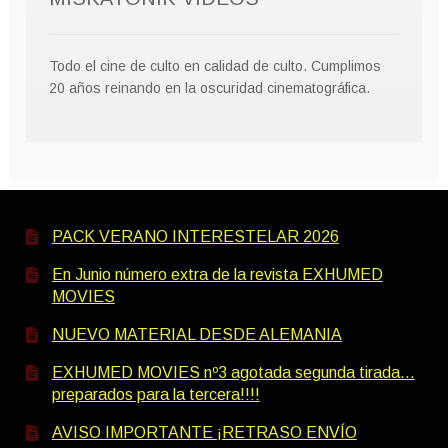
Todo el cine de culto en calidad de culto. Cumplimos
20 años reinando en la oscuridad cinematográfica.
PACK VERANO INTERESTELAR 2026
En Junio número extra de la revista EXHUMED
MOVIES
NUEVO MATERIAL DESDE ALEMANIA
EXHUMED MOVIES nº3 agotada segunda tirada…
preparados para la tercera!!!!
AVISO IMPORTANTE ¡RETRASO ENVÍO