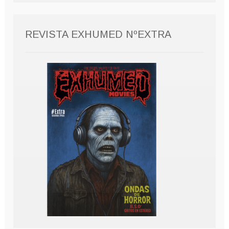
REVISTA EXHUMED NºEXTRA