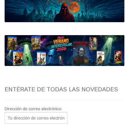
Bluray
Clasificada S
artwork
fantaterror
Jesús Franco
Paul Naschy
ENTÉRATE DE TODAS LAS NOVEDADES
TV Exhumed
Dirección de correo electrónico: