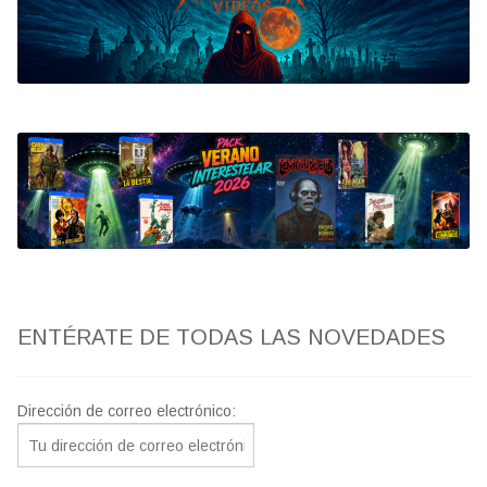
Bluray
Clasificada S
artwork
fantaterror
Jesús Franco
Paul Naschy
ENTÉRATE DE TODAS LAS NOVEDADES
TV Exhumed
Dirección de correo electrónico: