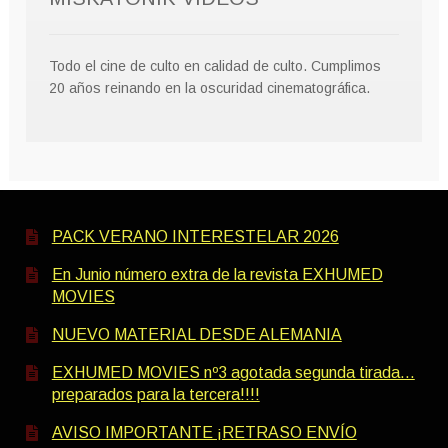
Todo el cine de culto en calidad de culto. Cumplimos
20 años reinando en la oscuridad cinematográfica.
PACK VERANO INTERESTELAR 2026
En Junio número extra de la revista EXHUMED
MOVIES
NUEVO MATERIAL DESDE ALEMANIA
EXHUMED MOVIES nº3 agotada segunda tirada…
preparados para la tercera!!!!
AVISO IMPORTANTE ¡RETRASO ENVÍO