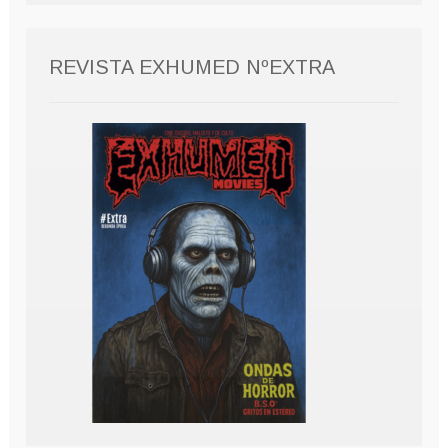
REVISTA EXHUMED NºEXTRA