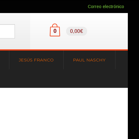
Correo electrónico
0
0,00€
JESÚS FRANCO
PAUL NASCHY