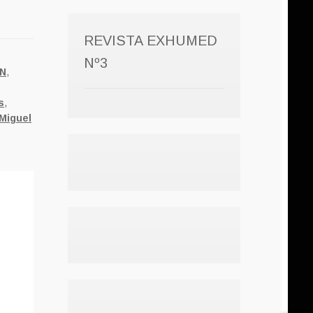
REVISTA EXHUMED
Nº3
EN
,
s
,
Miguel