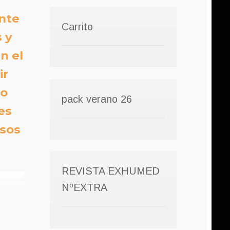
ente
Carrito
 y
n el
ir
to
pack verano 26
es
esos
REVISTA EXHUMED
NºEXTRA