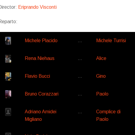
Director:
Eriprando Visconti
Reparto:
Michele Placido
…
Michele Turrisi
Rena Niehaus
…
Alice
Flavio Bucci
…
Gino
Bruno Corazzari
…
Paolo
Adriano Amidei
…
Complice di
Migliano
Paolo