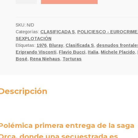
ORCA
-
LA
SEDUCCIÓN
SKU:
N/D
Categorías:
CLASIFICADA S
,
POLICIESCO - EUROCRIM
DE
SEXPLOTACIÓN
UN
Etiquetas:
1976
,
Bluray
,
Clasificada S
,
desnudos frontale
PROLETARIO
Eriprando Visconti
,
Flavio Bucci
,
Italia
,
Michele Placido
,
cantidad
Bosé
,
Rena Niehaus
,
Torturas
Descripción
Polémica primera entrega de la saga
Orca, donde una secuestrada es