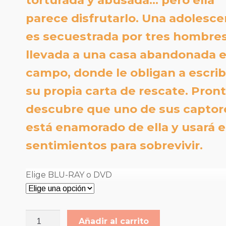
torturada y abusada… pero ella
hasta
parece disfrutarlo. Una adolesc
es secuestrada por tres hombres
9,00€
llevada a una casa abandonada e
campo, donde le obligan a escrib
su propia carta de rescate. Pron
descubre que uno de sus captor
está enamorado de ella y usará 
sentimientos para sobrevivir.
Elige BLU-RAY o DVD
LA
Añadir al carrito