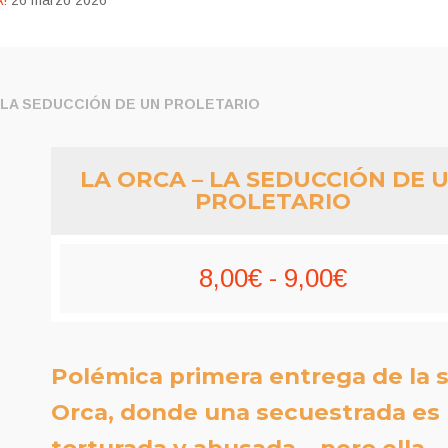
!
26 marzo 2026
 LA SEDUCCIÓN DE UN PROLETARIO
LA ORCA – LA SEDUCCIÓN DE 
PROLETARIO
Rango
8,00
€
-
9,00
€
de
precios:
Polémica primera entrega de la 
desde
Orca, donde una secuestrada es
8,00€