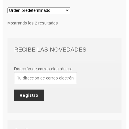
variantes.
hasta
Las
9,00€
opciones
Mostrando los 2 resultados
se
pueden
elegir
RECIBE LAS NOVEDADES
en
la
página
Dirección de correo electrónico:
de
producto