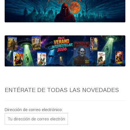
Bluray
Clasificada S
artwork
fantaterror
Jesús Franco
Paul Naschy
ENTÉRATE DE TODAS LAS NOVEDADES
TV Exhumed
Dirección de correo electrónico: