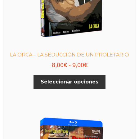
LA ORCA – LA SEDUCCIÓN DE UN PROLETARIO
Rango
8,00
€
-
9,00
€
de
Este
Seleccionar opciones
precios:
producto
desde
tiene
múltiples
8,00€
variantes.
hasta
Las
9,00€
opciones
se