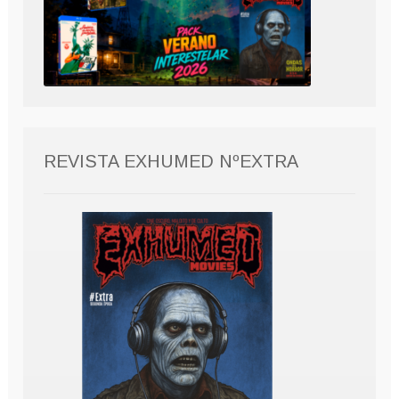
REVISTA EXHUMED NºEXTRA