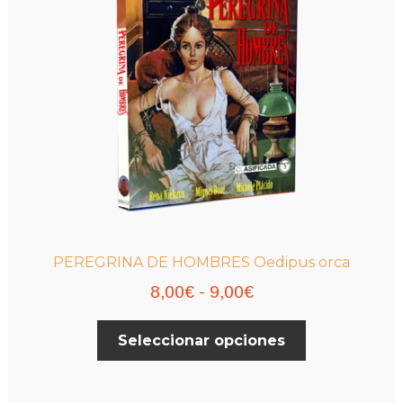
pueden
elegir
en
la
página
de
producto
PEREGRINA DE HOMBRES Oedipus orca
Rango
8,00
€
-
9,00
€
de
Este
Seleccionar opciones
precios:
producto
desde
tiene
múltiples
8,00€