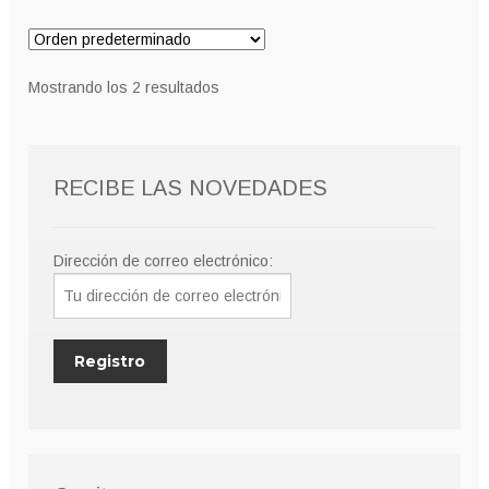
variantes.
hasta
Las
9,00€
opciones
Mostrando los 2 resultados
se
pueden
elegir
RECIBE LAS NOVEDADES
en
la
página
Dirección de correo electrónico:
de
producto