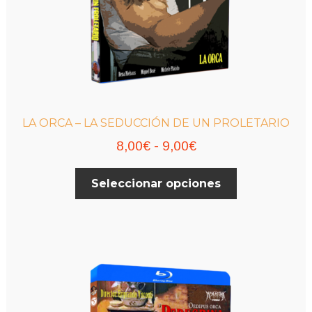
LA ORCA – LA SEDUCCIÓN DE UN PROLETARIO
Rango
8,00
€
-
9,00
€
de
Este
Seleccionar opciones
precios:
producto
desde
tiene
múltiples
8,00€
variantes.
hasta
Las
9,00€
opciones
se