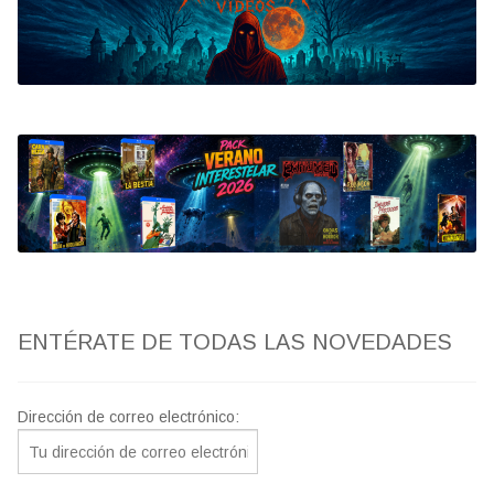
Bluray
Clasificada S
artwork
fantaterror
Jesús Franco
Paul Naschy
ENTÉRATE DE TODAS LAS NOVEDADES
TV Exhumed
Dirección de correo electrónico: