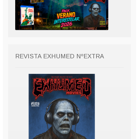
REVISTA EXHUMED NºEXTRA