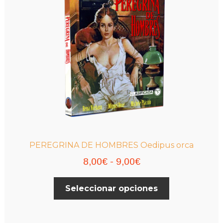
pueden
elegir
en
la
página
de
producto
PEREGRINA DE HOMBRES Oedipus orca
Rango
8,00
€
-
9,00
€
de
Este
Seleccionar opciones
precios:
producto
desde
tiene
múltiples
8,00€