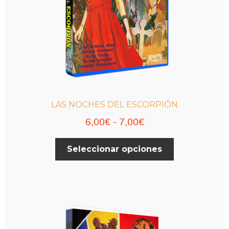
LAS NOCHES DEL ESCORPIÓN
Rango
6,00
€
-
7,00
€
de
Este
Seleccionar opciones
precios:
producto
desde
tiene
múltiples
6,00€
variantes.
hasta
Las
7,00€
opciones