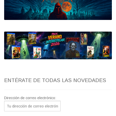
Bluray
Clasificada S
artwork
fantaterror
Jesús Franco
Paul Naschy
ENTÉRATE DE TODAS LAS NOVEDADES
TV Exhumed
Dirección de correo electrónico: