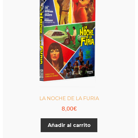
se
pueden
elegir
en
la
página
de
producto
LA NOCHE DE LA FURIA
8,00
€
Añadir al carrito