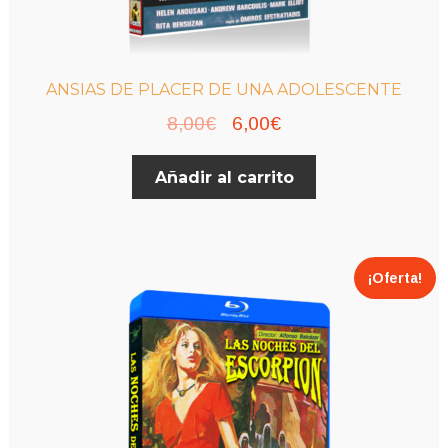
ANSIAS DE PLACER DE UNA ADOLESCENTE
El
El
8,00
€
6,00
€
precio
precio
Añadir al carrito
original
actual
era:
es:
8,00€.
6,00€.
¡Oferta!