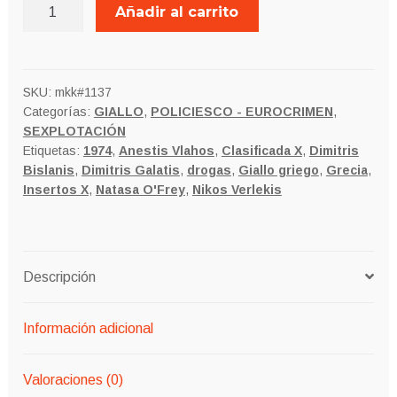
LA
Añadir al carrito
MUERTE
SE
VISTE
DE
SKU:
mkk#1137
Categorías:
GIALLO
,
POLICIESCO - EUROCRIMEN
,
BLANCO
SEXPLOTACIÓN
versión
Etiquetas:
1974
,
Anestis Vlahos
,
Clasificada X
,
Dimitris
nude
Bislanis
,
Dimitris Galatis
,
drogas
,
Giallo griego
,
Grecia
,
Clasificada
Insertos X
,
Natasa O'Frey
,
Nikos Verlekis
X
cantidad
Descripción
Información adicional
Valoraciones (0)