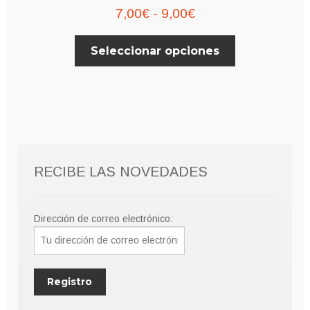
Rango
7,00
€
-
9,00
€
de
Este
Seleccionar opciones
precios:
producto
desde
tiene
múltiples
7,00€
variantes.
hasta
Las
9,00€
opciones
se
RECIBE LAS NOVEDADES
pueden
elegir
en
Dirección de correo electrónico:
la
página
de
producto