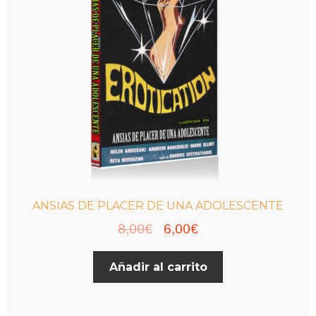
pueden
elegir
en
la
página
de
producto
ANSIAS DE PLACER DE UNA ADOLESCENTE
El
El
8,00
€
6,00
€
precio
precio
Añadir al carrito
original
actual
era:
es:
8,00€.
6,00€.