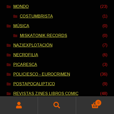
MONDO
(23)
COSTUMBRISTA
(1)
MÚSICA
(0)
MISKATONIK RECORDS
(0)
NAZIEXPLOTACIÓN
(7)
NECROFILIA
(6)
PICARESCA
(3)
POLICIESCO - EUROCRIMEN
(36)
POSTAPOCALIPTICO
(9)
REVISTAS ZINES LIBROS COMIC
(48)
0
SCI-FI
(15)
Buscar
Buscar
SEXPLOTACIÓN
(79)