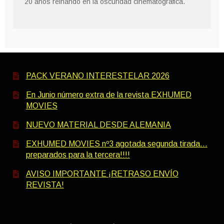
20 años reinando en la oscuridad cinematográfica.
PACK VERANO INTERESTELAR 2026
En Junio número extra de la revista EXHUMED
MOVIES
NUEVO MATERIAL DESDE ALEMANIA
EXHUMED MOVIES nº3 agotada segunda tirada…
preparados para la tercera!!!!
AVISO IMPORTANTE ¡RETRASO ENVÍO
REVISTA!