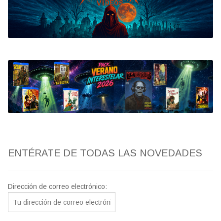
Bluray
Clasificada S
artwork
fantaterror
Jesús Franco
Paul Naschy
ENTÉRATE DE TODAS LAS NOVEDADES
TV Exhumed
Dirección de correo electrónico: