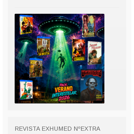
REVISTA EXHUMED NºEXTRA