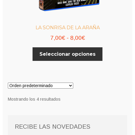
LA SONRISA DE LA ARAÑA
Rango
7,00
€
-
8,00
€
de
Este
Seleccionar opciones
precios:
producto
desde
tiene
múltiples
7,00€
variantes.
hasta
Las
8,00€
opciones
Mostrando los 4 resultados
se
pueden
elegir
RECIBE LAS NOVEDADES
en
la