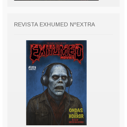
REVISTA EXHUMED NºEXTRA