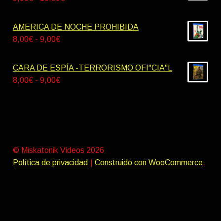
8,00€
de
hasta
precios:
AMERICA DE NOCHE PROHIBIDA
9,00€
desde
Rango
8,00
€
-
9,00
€
9,00€
de
hasta
precios:
CARA DE ESPÍA -TERRORISMO OFI"CIA"L
10,00€
desde
Rango
8,00
€
-
9,00
€
8,00€
de
hasta
precios:
9,00€
desde
8,00€
hasta
© Miskatonik Videos 2026
9,00€
Política de privacidad
Construido con WooCommerce
.