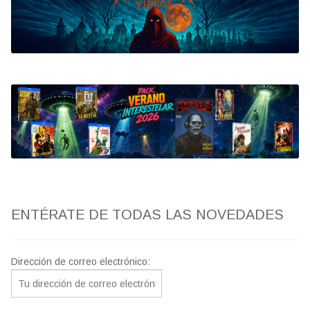
Bluray
Clasificada S
artwork
fantaterror
Jesús Franco
Paul Naschy
ENTÉRATE DE TODAS LAS NOVEDADES
TV Exhumed
Dirección de correo electrónico: