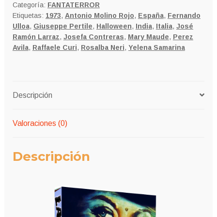
Categoría:
FANTATERROR
Etiquetas:
1973
,
Antonio Molino Rojo
,
España
,
Fernando
Ulloa
,
Giuseppe Pertile
,
Halloween
,
India
,
Italia
,
José
Ramón Larraz
,
Josefa Contreras
,
Mary Maude
,
Perez
Avila
,
Raffaele Curi
,
Rosalba Neri
,
Yelena Samarina
Descripción
Valoraciones (0)
Descripción