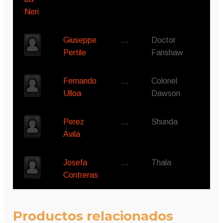
Giuseppe
…
Doctor
Pertile
Fanshaw
Fernando
…
Colonel
Ulloa
Dawson
Perez
…
Shunda
Avila
Josefa
…
Thala
Contreras
Productos relacionados