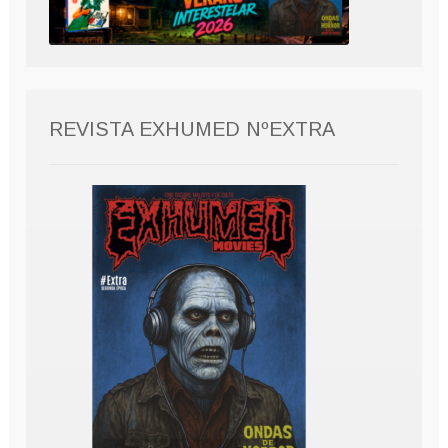
REVISTA EXHUMED NºEXTRA