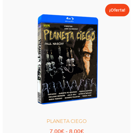
¡Oferta!
PLANETA CIEGO
Rango
7,00
€
-
8,00
€