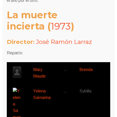
el uno por el otro.
La muerte
incierta
(
1973
)
Director:
José Ramón Larraz
Reparto:
Mary
…
Brenda
Maude
Yelena
…
Sybilla
Samarina