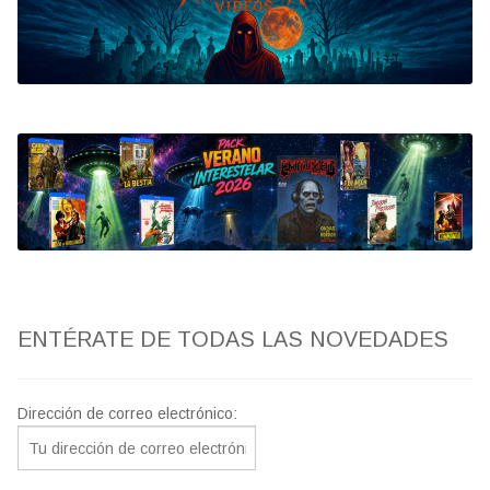
Bluray
Clasificada S
artwork
fantaterror
Jesús Franco
Paul Naschy
ENTÉRATE DE TODAS LAS NOVEDADES
TV Exhumed
Dirección de correo electrónico: