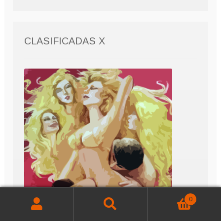
CLASIFICADAS X
0
Buscar
Buscar