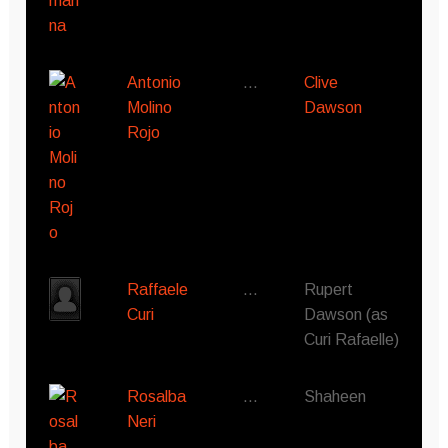
Antonio
…
Clive
Molino
Dawson
Rojo
Raffaele
…
Rupert
Curi
Dawson (as
Curi Rafaelle)
Rosalba
…
Shaheen
Neri