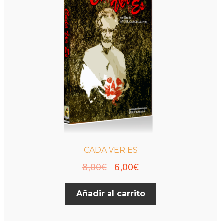
CADA VER ES
El
El
8,00
€
6,00
€
precio
precio
Añadir al carrito
original
actual
era:
es: