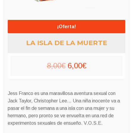
¡Oferta!
LA ISLA DE LA MUERTE
El
El
8,00
€
6,00
€
precio
precio
original
actual
Jess Franco es una maravillosa aventura sexual con
era:
es:
Jack Taylor, Christopher Lee…
Una niña inocente va a
pasar el fin de semana a una isla con una mujer y su
8,00€.
6,00€.
hermano, pero pronto se ve envuelta en una red de
experimentos sexuales de ensueño.
V.O.S.E.