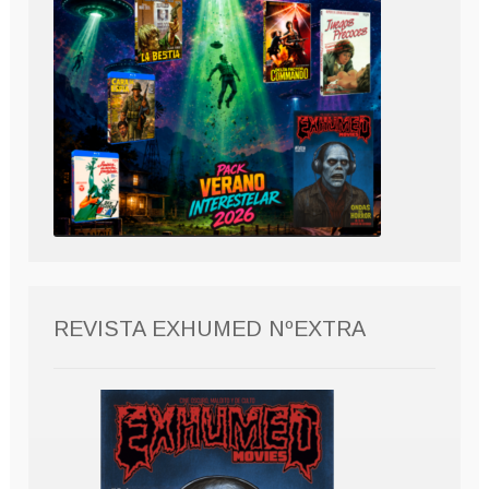
REVISTA EXHUMED NºEXTRA