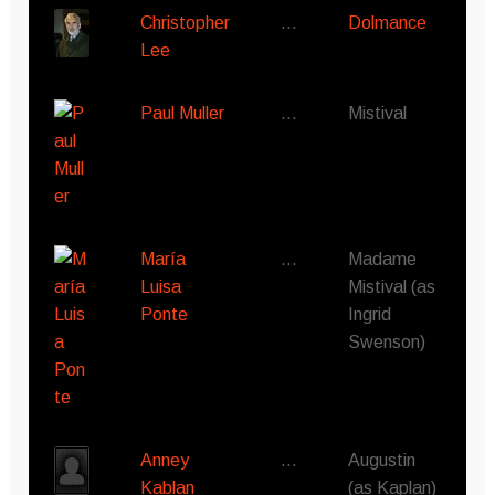
Christopher
…
Dolmance
Lee
Paul Muller
…
Mistival
María
…
Madame
Luisa
Mistival (as
Ponte
Ingrid
Swenson)
Anney
…
Augustin
Kablan
(as Kaplan)