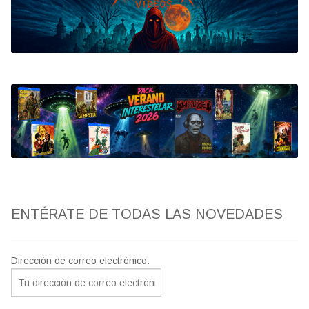
Bluray
Clasificada S
artwork
fantaterror
Jesús Franco
Paul Naschy
ENTÉRATE DE TODAS LAS NOVEDADES
TV Exhumed
Dirección de correo electrónico: