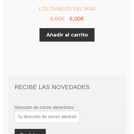
LOS DIABLOS DEL MAR
El
El
8,00
€
6,00
€
precio
precio
Añadir al carrito
original
actual
era:
es:
8,00€.
6,00€.
RECIBE LAS NOVEDADES
Dirección de correo electrónico: