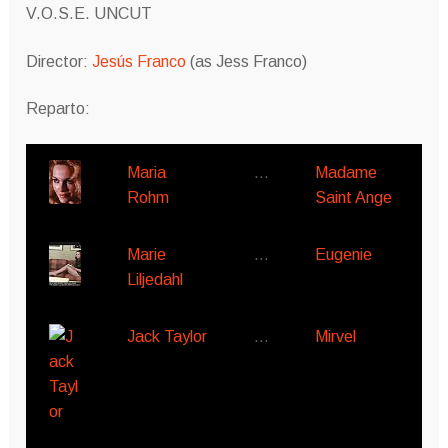
V.O.S.E. UNCUT
Director:
Jesús Franco
(as Jess Franco)
Reparto:
Maria
…
Madame
Rohm
Saint Ange
Marie
…
Eugenie
Liljedahl
Jack Taylor
…
Mirvel