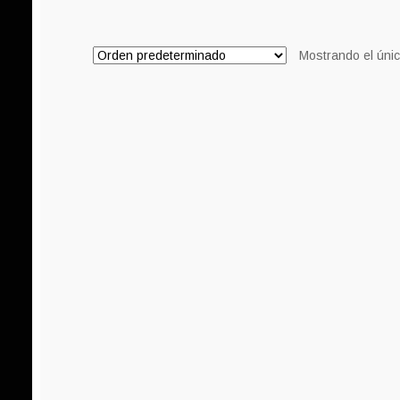
8,00€.
6,00€.
Mostrando el únic