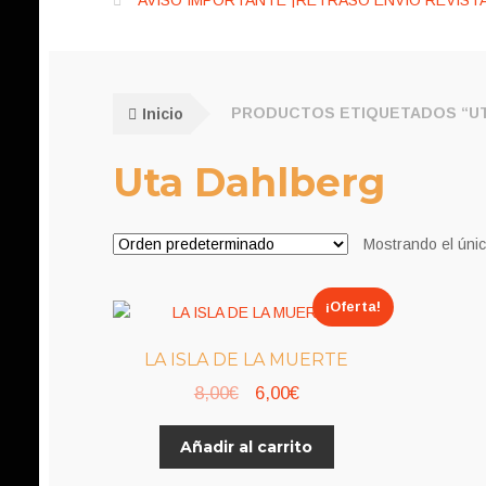
AVISO IMPORTANTE ¡RETRASO ENVÍO REVISTA
Inicio
PRODUCTOS ETIQUETADOS “U
Uta Dahlberg
Mostrando el únic
¡Oferta!
LA ISLA DE LA MUERTE
El
El
8,00
€
6,00
€
precio
precio
Añadir al carrito
original
actual
era:
es: