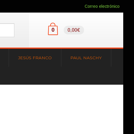
Correo electrónico
0
0,00€
JESÚS FRANCO
PAUL NASCHY