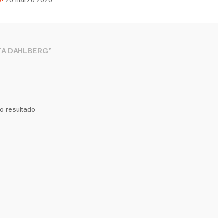
!
26 marzo 2026
TA DAHLBERG”
o resultado