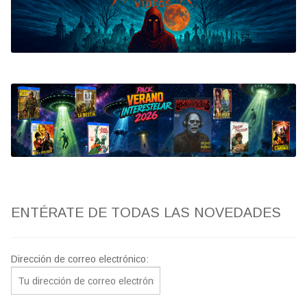
Bluray
Clasificada S
artwork
fantaterror
Jesús Franco
Paul Naschy
ENTÉRATE DE TODAS LAS NOVEDADES
TV Exhumed
Dirección de correo electrónico: