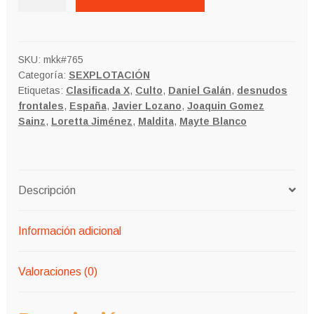
SUEÑOS
DE
LORETA
cantidad
SKU:
mkk#765
Categoría:
SEXPLOTACIÓN
Etiquetas:
Clasificada X
,
Culto
,
Daniel Galán
,
desnudos
frontales
,
España
,
Javier Lozano
,
Joaquin Gomez
Sainz
,
Loretta Jiménez
,
Maldita
,
Mayte Blanco
Descripción
Información adicional
Valoraciones (0)