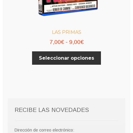
LAS PRIMAS
Rango
7,00
€
-
9,00
€
de
Este
Seleccionar opciones
precios:
producto
desde
tiene
múltiples
7,00€
variantes.
hasta
Las
9,00€
opciones
se
RECIBE LAS NOVEDADES
pueden
elegir
en
Dirección de correo electrónico: