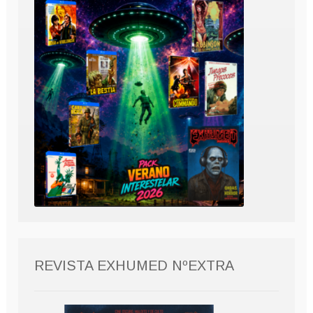
REVISTA EXHUMED NºEXTRA