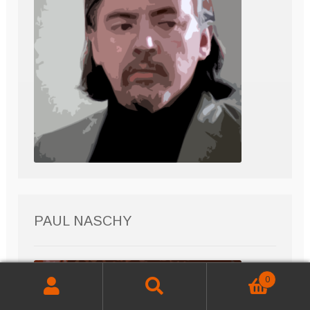
PAUL NASCHY
0
Buscar
Buscar