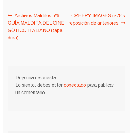
Navegación
Anterior:
Siguiente:
Archivos Malditos nº6:
CREEPY IMAGES nº28 y
GUÍA MALDITA DEL CINE
reposición de anteriores
de
GÓTICO ITALIANO (tapa
entradas
dura)
Deja una respuesta
Lo siento, debes estar
conectado
para publicar
un comentario.