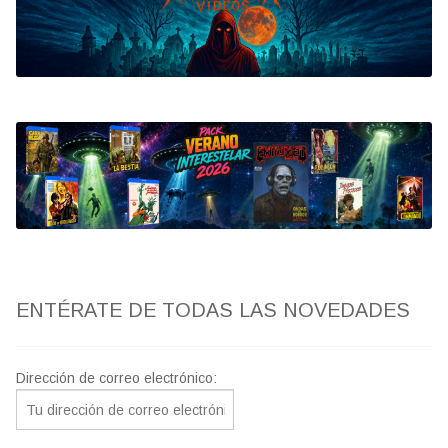
Bluray
Clasificada S
artwork
fantaterror
Jesús Franco
Paul Naschy
ENTÉRATE DE TODAS LAS NOVEDADES
TV Exhumed
Dirección de correo electrónico: