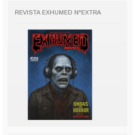
REVISTA EXHUMED NºEXTRA