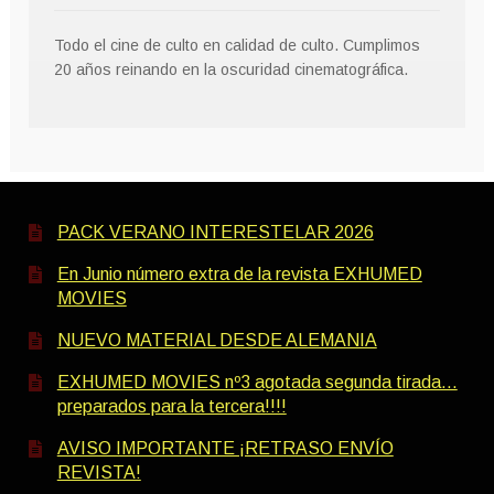
Todo el cine de culto en calidad de culto. Cumplimos
20 años reinando en la oscuridad cinematográfica.
PACK VERANO INTERESTELAR 2026
En Junio número extra de la revista EXHUMED
MOVIES
NUEVO MATERIAL DESDE ALEMANIA
EXHUMED MOVIES nº3 agotada segunda tirada…
preparados para la tercera!!!!
AVISO IMPORTANTE ¡RETRASO ENVÍO
REVISTA!