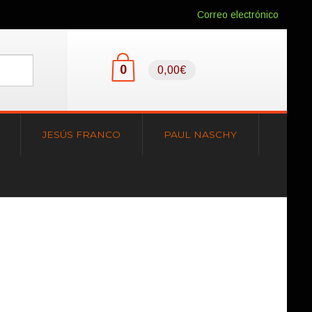
Correo electrónico
0
0,00€
JESÚS FRANCO
PAUL NASCHY