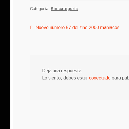
Categoría:
Sin categoría
Navegación
Anterior:
Nuevo número 57 del zine 2000 maniacos
de
entradas
Deja una respuesta
Lo siento, debes estar
conectado
para pub