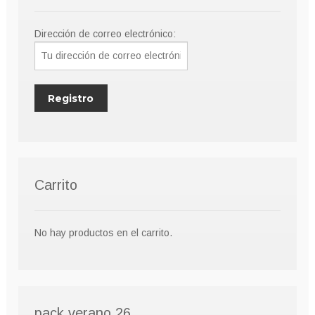
elegir
en
Dirección de correo electrónico:
la
página
de
producto
Carrito
No hay productos en el carrito.
pack verano 26