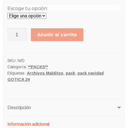
60,00€
Escoge tu opción
PACK
Añadir al carrito
NAVIDAD
GÓTICA
2024
cantidad
SKU:
N/D
Categoría:
**PACKS**
Etiquetas:
Archivos Malditos
,
pack
,
pack navidad
GOTICA 24
Descripción
Información adicional