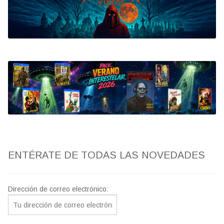
Bluray
Clasificada S
artwork
fantaterror
Jesús Franco
Paul Naschy
ENTÉRATE DE TODAS LAS NOVEDADES
TV Exhumed
Dirección de correo electrónico: