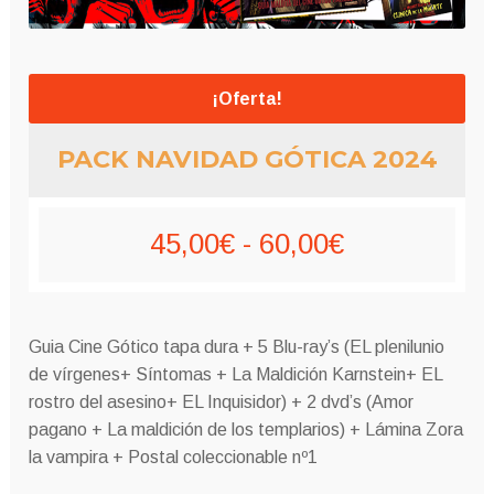
¡Oferta!
PACK NAVIDAD GÓTICA 2024
Rango
45,00
€
-
60,00
€
de
precios:
Guia Cine Gótico tapa dura + 5 Blu-ray’s (EL plenilunio
desde
de vírgenes+ Síntomas + La Maldición Karnstein+ EL
rostro del asesino+ EL Inquisidor) + 2 dvd’s (Amor
45,00€
pagano + La maldición de los templarios) + Lámina Zora
la vampira + Postal coleccionable nº1
hasta