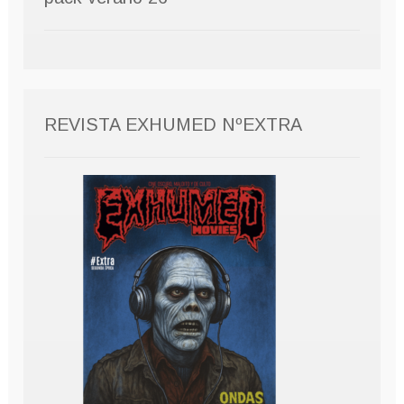
REVISTA EXHUMED NºEXTRA