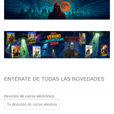
Bluray
Clasificada S
artwork
fantaterror
Jesús Franco
Paul Naschy
ENTÉRATE DE TODAS LAS NOVEDADES
TV Exhumed
Dirección de correo electrónico: