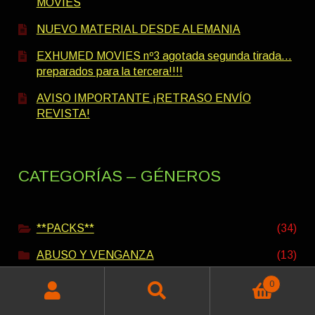
MOVIES
NUEVO MATERIAL DESDE ALEMANIA
EXHUMED MOVIES nº3 agotada segunda tirada…
preparados para la tercera!!!!
AVISO IMPORTANTE ¡RETRASO ENVÍO
REVISTA!
CATEGORÍAS – GÉNEROS
**PACKS**
(34)
ABUSO Y VENGANZA
(13)
ACCIÓN - AVENTURA
(25)
0
Buscar
Buscar
AMAZONAS
(5)