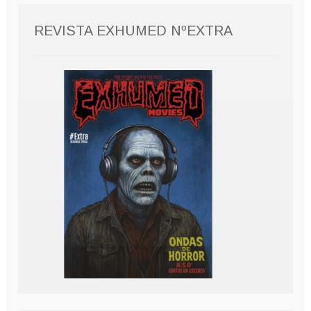
REVISTA EXHUMED NºEXTRA