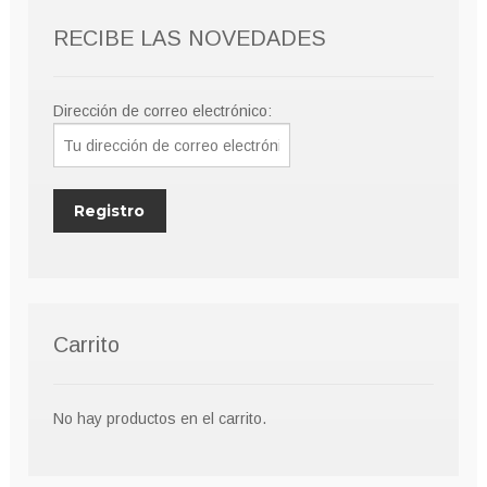
se
RECIBE LAS NOVEDADES
pueden
elegir
en
Dirección de correo electrónico:
la
página
de
producto
Carrito
No hay productos en el carrito.