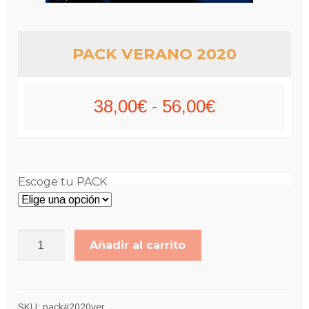
PACK VERANO 2020
Rango
38,00
€
-
56,00
€
de
precios:
Escoge tu PACK
desde
38,00€
PACK
hasta
Añadir al carrito
VERANO
56,00€
2020
cantidad
SKU:
pack#2020ver