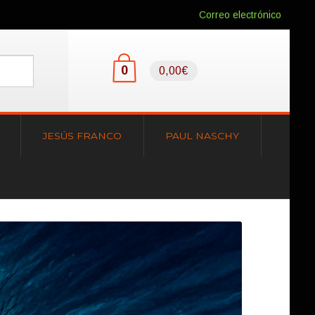
Correo electrónico
0
0,00€
JESÚS FRANCO
PAUL NASCHY