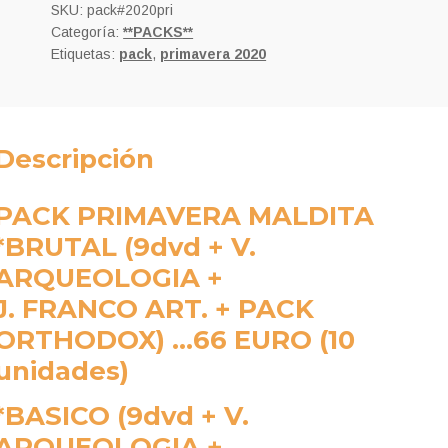
cantidad
SKU:
pack#2020pri
Categoría:
**PACKS**
Etiquetas:
pack
,
primavera 2020
Descripción
PACK PRIMAVERA MALDITA
*BRUTAL
(9dvd + V.
ARQUEOLOGIA +
J. FRANCO ART. + PACK
ORTHODOX) …66 EURO (10
unidades)
*BASICO
(9dvd + V.
ARQUEOLOGIA +