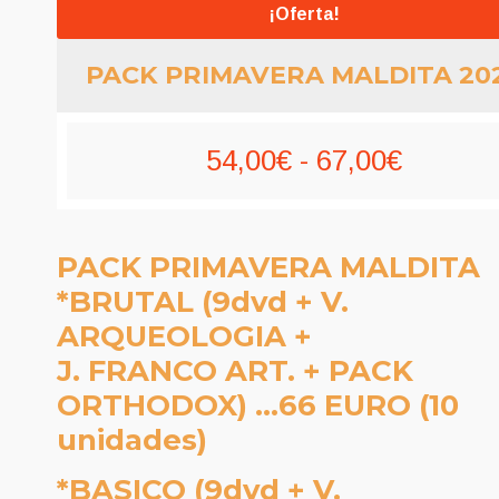
¡Oferta!
PACK PRIMAVERA MALDITA 20
Rango
54,00
€
-
67,00
€
de
precios
PACK PRIMAVERA MALDITA
desde
*BRUTAL
(9dvd + V.
ARQUEOLOGIA +
54,00€
J. FRANCO ART. + PACK
hasta
ORTHODOX) …66 EURO (10
67,00€
unidades)
*BASICO
(9dvd + V.