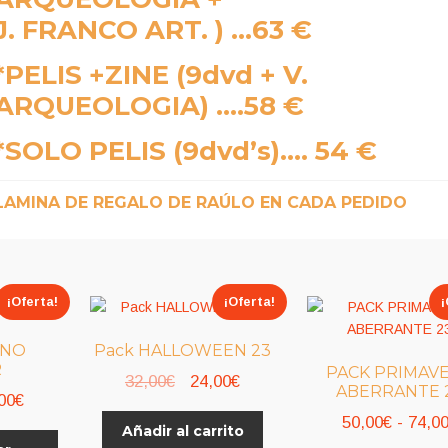
J. FRANCO ART. ) …63 €
*PELIS +ZINE
(9dvd + V.
ARQUEOLOGIA) ….58 €
*SOLO PELIS
(9dvd’s)…. 54 €
LAMINA DE REGALO DE RAÚLO EN CADA PEDIDO
¡Oferta!
¡Oferta!
¡
ANO
Pack HALLOWEEN 23
R
PACK PRIMAV
El
El
32,00
€
24,00
€
ABERRANTE 
Rango
00
€
precio
precio
50,00
€
-
74,0
de
Añadir al carrito
original
actual
Este