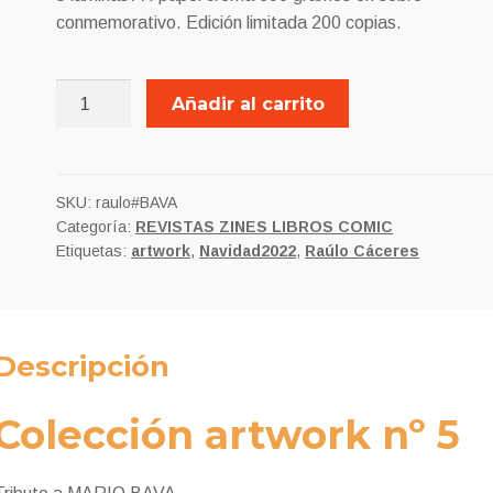
10,00€.
9,00€.
conmemorativo. Edición limitada 200 copias.
MARIO
Añadir al carrito
BAVA
HORROR
ARTWORK
cantidad
SKU:
raulo#BAVA
Categoría:
REVISTAS ZINES LIBROS COMIC
Etiquetas:
artwork
,
Navidad2022
,
Raúlo Cáceres
Descripción
Colección artwork nº 5