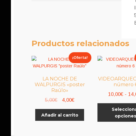
Productos relacionados
¡Oferta!
LA NOCHE DE
VIDEOARQUEO
WALPURGIS «poster
número 
Raúlo»
10,00
€
-
14,
El
El
5,00
€
4,00
€
precio
precio
Seleccion
Añadir al carrito
opcione
original
actual
era:
es:
5,00€.
4,00€.