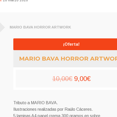
!
26 marzo 2026
MARIO BAVA HORROR ARTWORK
¡Oferta!
MARIO BAVA HORROR ARTWO
El
El
10,00
€
9,00
€
precio
precio
original
actual
Tributo a MARIO BAVA.
era:
es:
Ilustraciones realizadas por Raúlo Cáceres.
5 laminas A4 papel crema 300 gramos en sobre