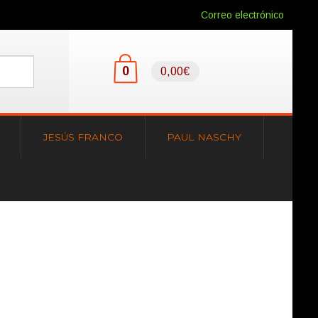
Correo electrónico
0
0,00€
JESÚS FRANCO
PAUL NASCHY