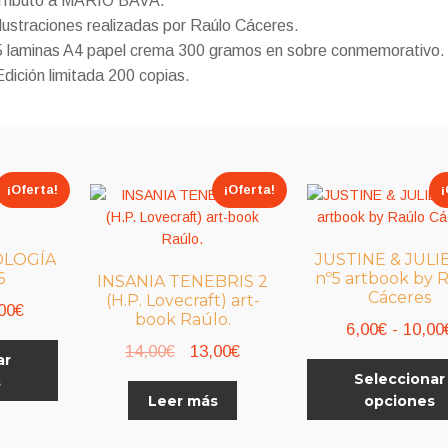
Tributo a MARIO BAVA.
Ilustraciones realizadas por Raúlo Cáceres.
5 laminas A4 papel crema 300 gramos en sobre conmemorativo.
Edición limitada 200 copias.
¡Oferta!
¡Oferta!
¡
LOGÍA
JUSTINE & JULI
6
nº5 artbook by 
INSANIA TENEBRIS 2
Cáceres
(H.P. Lovecraft) art-
Rango
00
€
book Raúlo.
6,00
€
-
10,00
de
El
El
Este
14,00
€
13,00
€
ar
precios:
producto
precio
precio
Seleccionar
s
desde
tiene
Leer más
opciones
original
actual
10,00€
múltiples
era:
es:
variantes.
hasta