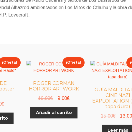
Ilustraciones de Raúlo Cáceres y textos de Los Bastardos de
Abdul Alhazred ambientados en Los Mitos de Cthulhu y la obra d
H.P. Lovecraft.
¡Oferta!
¡Oferta!
¡
 DE
ROGER CORMAN
oster
HORROR ARTWORK
GUÍA MALDITA
CINE NAZI
El
El
10,00
€
9,00
€
EXPLOITATION (
El
0
€
precio
precio
tapa dura)
io
precio
Añadir al carrito
original
actual
El
15,00
€
13,0
rito
nal
actual
era:
es:
precio
es:
10,00€.
9,00€.
Leer más
origina