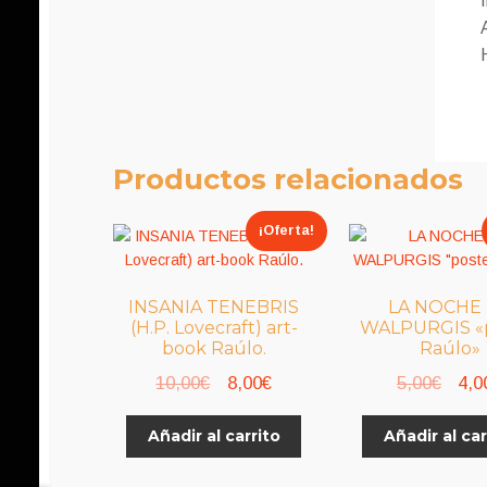
Productos relacionados
¡Oferta!
INSANIA TENEBRIS
LA NOCHE
(H.P. Lovecraft) art-
WALPURGIS «p
book Raúlo.
Raúlo»
El
El
El
10,00
€
8,00
€
5,00
€
4,0
precio
precio
prec
Añadir al carrito
Añadir al car
original
actual
origi
era:
es:
era: