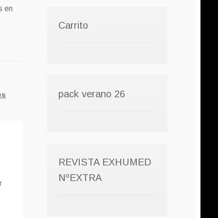
s en
Carrito
pack verano 26
es
REVISTA EXHUMED
NºEXTRA
r