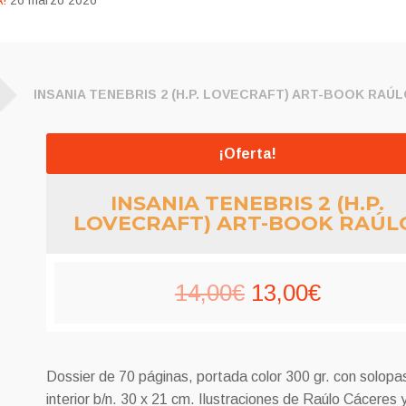
!
26 marzo 2026
INSANIA TENEBRIS 2 (H.P. LOVECRAFT) ART-BOOK RAÚL
¡Oferta!
INSANIA TENEBRIS 2 (H.P.
LOVECRAFT) ART-BOOK RAÚL
El
El
14,00
€
13,00
€
precio
precio
original
actual
Dossier de 70 páginas, portada color 300 gr. con solopa
era:
es:
interior b/n. 30 x 21 cm. Ilustraciones de Raúlo Cáceres 