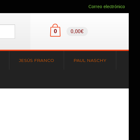
Correo electrónico
0
0,00€
JESÚS FRANCO
PAUL NASCHY