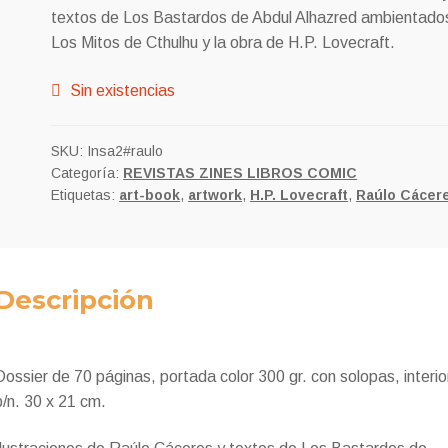
textos de Los Bastardos de Abdul Alhazred ambientado
14,00€.
13,00€.
Los Mitos de Cthulhu y la obra de H.P. Lovecraft.
Sin existencias
SKU:
Insa2#raulo
Categoría:
REVISTAS ZINES LIBROS COMIC
Etiquetas:
art-book
,
artwork
,
H.P. Lovecraft
,
Raúlo Cácer
Descripción
Dossier de 70 páginas, portada color 300 gr. con solopas, interio
b/n. 30 x 21 cm.