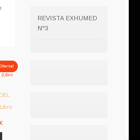
e
REVISTA EXHUMED
Nº3
Oferta!
 DEL
Libro
El
0
€
precio
l
actual