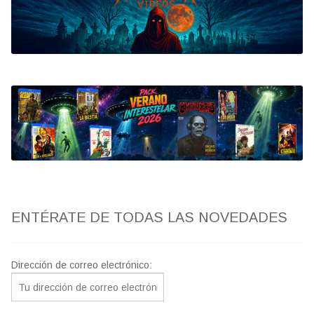
Bluray
Clasificada S
artwork
fantaterror
Jesús Franco
Paul Naschy
ENTÉRATE DE TODAS LAS NOVEDADES
TV Exhumed
Dirección de correo electrónico: