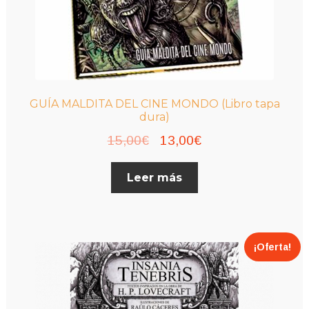
GUÍA MALDITA DEL CINE MONDO (Libro tapa
dura)
El
El
15,00
€
13,00
€
precio
precio
Leer más
original
actual
era:
es:
15,00€.
13,00€.
¡Oferta!