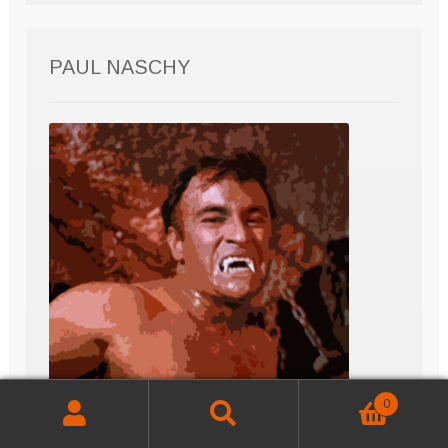
PAUL NASCHY
0
Buscar
Buscar