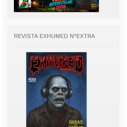
REVISTA EXHUMED NºEXTRA