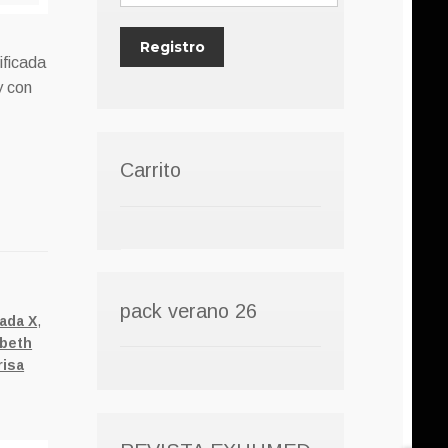
ificada
y con
Carrito
pack verano 26
cada X
,
abeth
risa