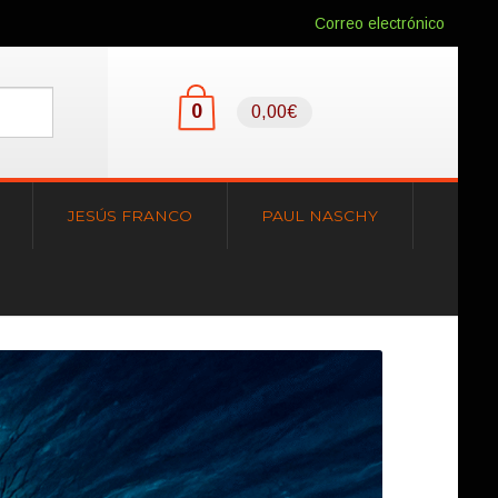
Correo electrónico
0
0,00€
JESÚS FRANCO
PAUL NASCHY