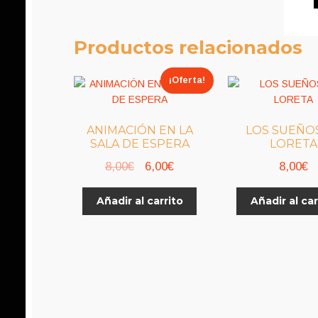
Productos relacionados
¡Oferta!
ANIMACIÓN EN LA
LOS SUEÑO
SALA DE ESPERA
LORETA
El
El
8,00
€
6,00
€
8,00
€
precio
precio
Añadir al carrito
Añadir al car
original
actual
era:
es:
8,00€.
6,00€.