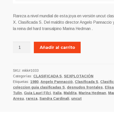
Rareza a nivel mundial de esta joya en versión uncut clas
X. Clasificada S. Del maldito director Angelo Pannaccio 
la reina del hard transalpino Marina Hedman .
LESBOS
Añadir al carrito
EN
CASA
DE
MADAME
SKU:
mkk#1033
Categorías:
CLASIFICADA S
,
SEXPLOTACIÓN
CLAUDE
Etiquetas:
1980
,
Angelo Pannacciò
,
Clasificada S
,
Clasifi
Clasificada
coleccion guia clasificadas S
,
desnudos frontales
,
Elis
S
Tulin
,
Guia Lauri Filzi
,
Italia
,
Maldita
,
Marina Hedman
,
Ma
version
Aresu
,
rareza
,
Sandra Cardinali
,
uncut
X
cantidad