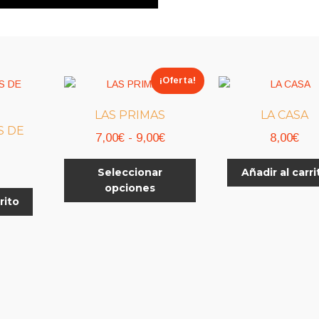
¡Oferta!
LAS PRIMAS
LA CASA
S DE
Rango
7,00
€
-
9,00
€
8,00
€
de
Este
Seleccionar
Añadir al carri
precios:
producto
opciones
desde
tiene
rito
7,00€
múltiples
variantes.
hasta
Las
9,00€
opciones
se
pueden
elegir