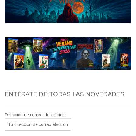
Bluray
Clasificada S
artwork
fantaterror
Jesús Franco
Paul Naschy
ENTÉRATE DE TODAS LAS NOVEDADES
TV Exhumed
Dirección de correo electrónico: