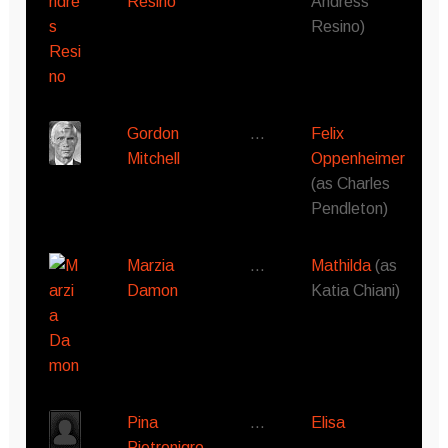
Resino
Andress
Resino)
Gordon
…
Felix
Mitchell
Oppenheimer
(as Charles
Pendleton)
Marzia
…
Mathilda
(as
Damon
Katia Chiani)
Pina
…
Elisa
Pietronigro