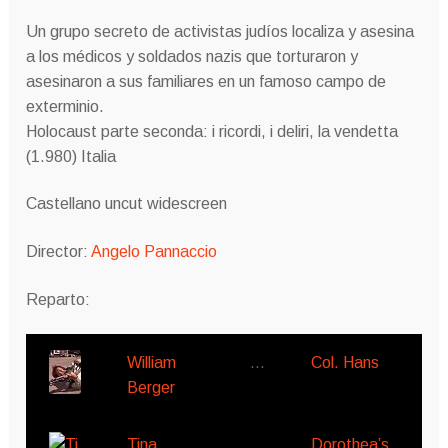
Un grupo secreto de activistas judíos localiza y asesina
a los médicos y soldados nazis que torturaron y
asesinaron a sus familiares en un famoso campo de
exterminio.
Holocaust parte seconda: i ricordi, i deliri, la vendetta
(1.980) Italia
Castellano uncut widescreen
Director:
Angelo Pannaccio
Reparto:
William
…
Col. Hans
Berger
Tina
…
Dorothea’s