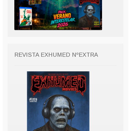
REVISTA EXHUMED NºEXTRA