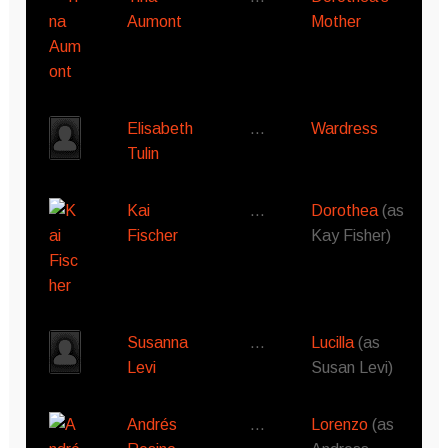
Aumont
Mother
Elisabeth
…
Wardress
Tulin
Kai
…
Dorothea
(as
Fischer
Kay Fisher)
Susanna
…
Lucilla
(as
Levi
Susan Levi)
Andrés
…
Lorenzo
(as