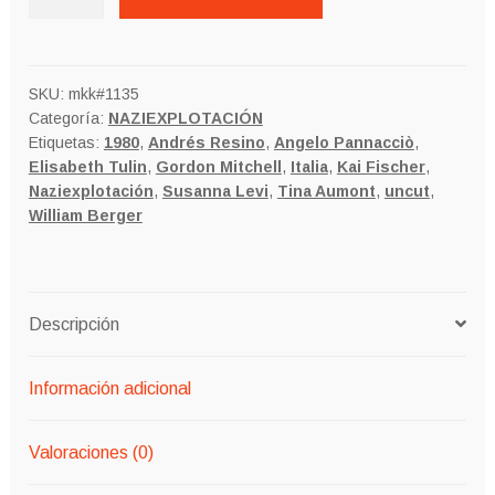
2
cantidad
SKU:
mkk#1135
Categoría:
NAZIEXPLOTACIÓN
Etiquetas:
1980
,
Andrés Resino
,
Angelo Pannacciò
,
Elisabeth Tulin
,
Gordon Mitchell
,
Italia
,
Kai Fischer
,
Naziexplotación
,
Susanna Levi
,
Tina Aumont
,
uncut
,
William Berger
Descripción
Información adicional
Valoraciones (0)