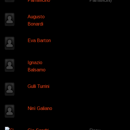
Parravicino
Parravicini)
Augusto
Bonardi
Eva Barton
Ignazio
Balsamo
Gulli Turrini
Ninì Galiano