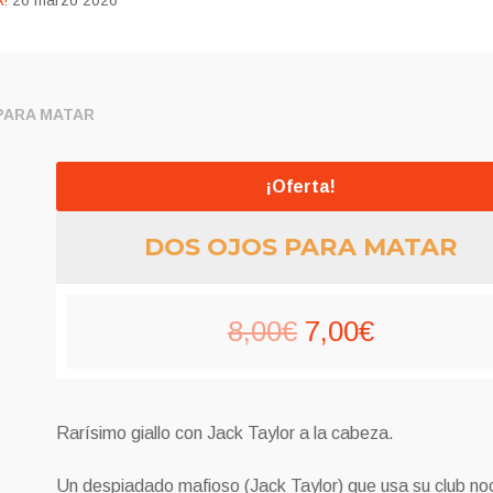
!
26 marzo 2026
PARA MATAR
¡Oferta!
DOS OJOS PARA MATAR
El
El
8,00
€
7,00
€
precio
precio
original
actual
Rarísimo giallo con Jack Taylor a la cabeza.
era:
es:
Un despiadado mafioso (Jack Taylor) que usa su club no