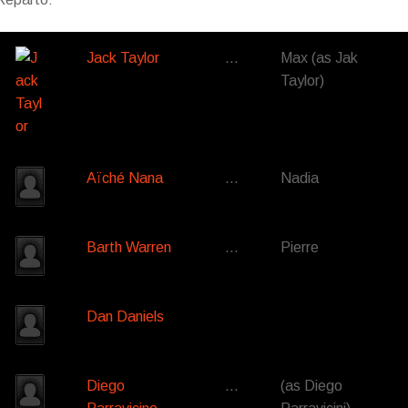
Jack Taylor
…
Max (as Jak
Taylor)
Aïché Nana
…
Nadia
Barth Warren
…
Pierre
Dan Daniels
Diego
…
(as Diego