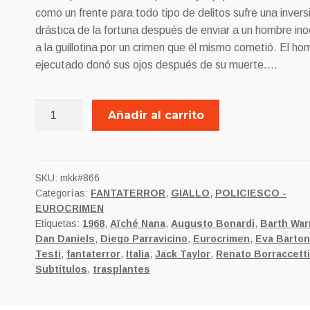
8,00€.
7,00€.
como un frente para todo tipo de delitos sufre una invers
drástica de la fortuna después de enviar a un hombre in
a la guillotina por un crimen que él mismo cometió.
El ho
ejecutado donó sus ojos después de su muerte….
DOS
Añadir al carrito
OJOS
PARA
MATAR
cantidad
SKU:
mkk#866
Categorías:
FANTATERROR
,
GIALLO
,
POLICIESCO -
EUROCRIMEN
Etiquetas:
1968
,
Aïché Nana
,
Augusto Bonardi
,
Barth War
Dan Daniels
,
Diego Parravicino
,
Eurocrimen
,
Eva Barto
Testi
,
fantaterror
,
Italia
,
Jack Taylor
,
Renato Borraccett
Subtítulos
,
trasplantes