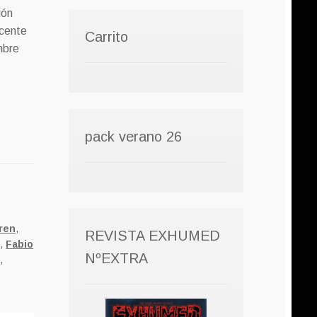
ión
ocente
Carrito
mbre
pack verano 26
ren
,
REVISTA EXHUMED
n
,
Fabio
NºEXTRA
i
,