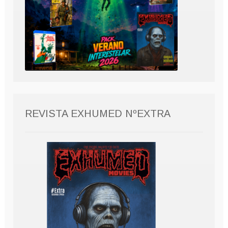
REVISTA EXHUMED NºEXTRA