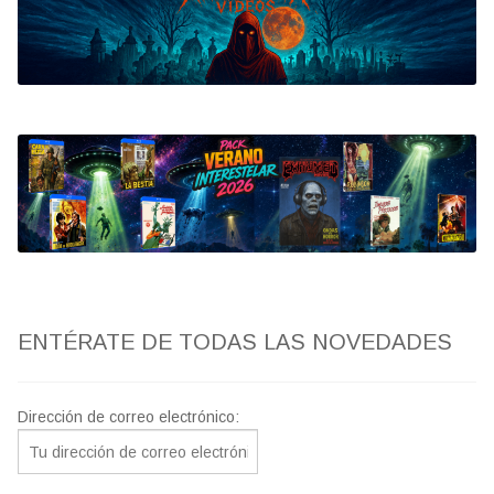
Bluray
Clasificada S
artwork
fantaterror
Jesús Franco
Paul Naschy
ENTÉRATE DE TODAS LAS NOVEDADES
TV Exhumed
Dirección de correo electrónico: