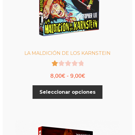
LA MALDICIÓN DE LOS KARNSTEIN
Va
Rango
8,00
€
-
9,00
€
lor
de
Este
ad
Seleccionar opciones
precios:
producto
o
desde
tiene
co
múltiples
8,00€
n
variantes.
hasta
Las
1.
9,00€
opciones