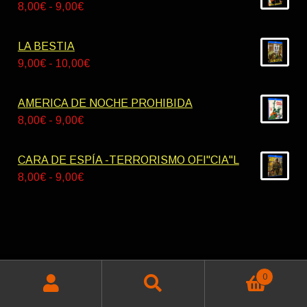
desde
Rango
8,00
€
-
9,00
€
42,00€
de
hasta
precios:
LA BESTIA
55,00€
desde
Rango
9,00
€
-
10,00
€
8,00€
de
hasta
precios:
AMERICA DE NOCHE PROHIBIDA
9,00€
desde
Rango
8,00
€
-
9,00
€
9,00€
de
hasta
precios:
CARA DE ESPÍA -TERRORISMO OFI"CIA"L
10,00€
desde
Rango
8,00
€
-
9,00
€
8,00€
de
hasta
precios:
9,00€
desde
8,00€
hasta
© Miskatonik Videos 2026
0
9,00€
Buscar
Política de privacidad
Construido con WooCommerce
.
Buscar