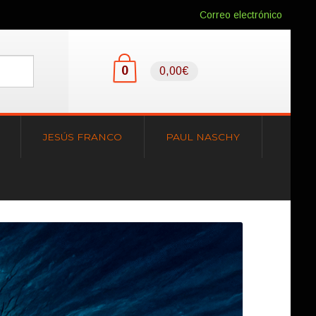
Correo electrónico
0
0,00€
JESÚS FRANCO
PAUL NASCHY