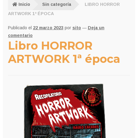
Inicio
Sin categoría
LIBRO HORROR
ARTWORK 1ª ÉPOCA
Publicado el
22 marzo 2023
por
sito
—
Deja un
comentario
Libro HORROR
ARTWORK 1ª época