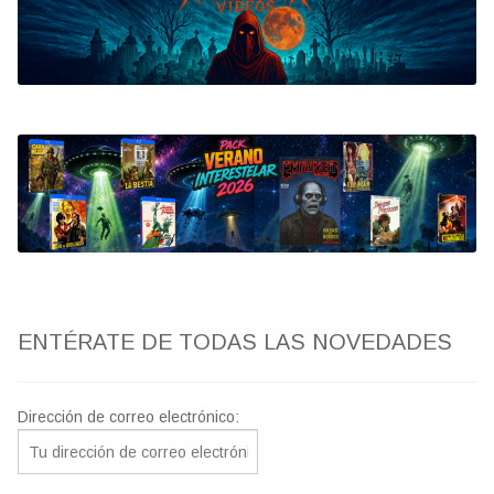
Bluray
Clasificada S
artwork
fantaterror
Jesús Franco
Paul Naschy
ENTÉRATE DE TODAS LAS NOVEDADES
TV Exhumed
Dirección de correo electrónico: