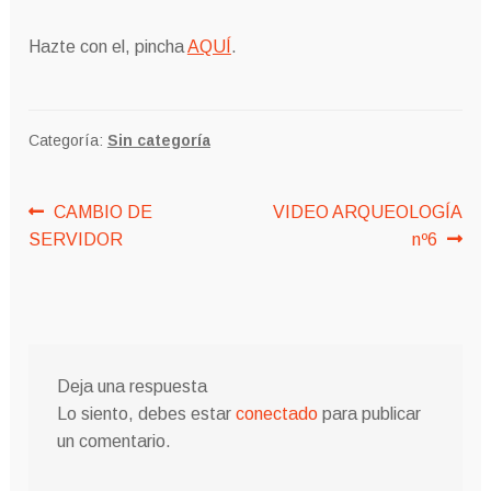
Hazte con el, pincha
AQUÍ
.
Categoría:
Sin categoría
Navegación
Anterior:
Siguiente:
CAMBIO DE
VIDEO ARQUEOLOGÍA
SERVIDOR
nº6
de
entradas
Deja una respuesta
Lo siento, debes estar
conectado
para publicar
un comentario.