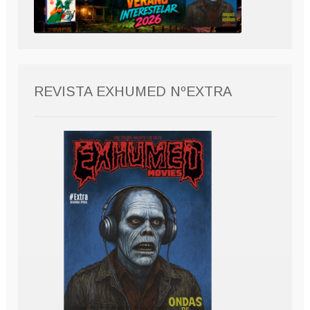
REVISTA EXHUMED NºEXTRA