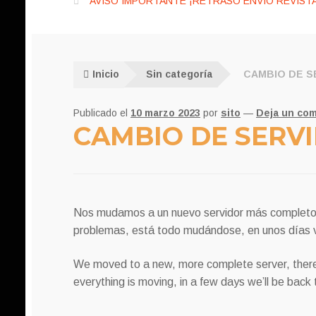
AVISO IMPORTANTE ¡RETRASO ENVÍO REVISTA
Inicio
Sin categoría
CAMBIO DE S
Publicado el
10 marzo 2023
por
sito
—
Deja un com
CAMBIO DE SERV
Nos mudamos a un nuevo servidor más completo,
problemas, está todo mudándose, en unos días v
We moved to a new, more complete server, ther
everything is moving, in a few days we’ll be back 