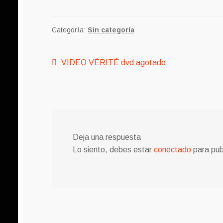
Categoría:
Sin categoría
Navegación
Anterior:
VIDEO VÉRITÉ dvd agotado
de
entradas
Deja una respuesta
Lo siento, debes estar
conectado
para pub