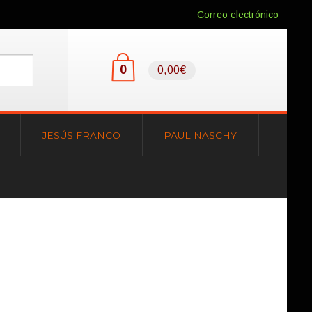
Correo electrónico
0
0,00€
JESÚS FRANCO
PAUL NASCHY