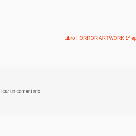
Siguiente:
Libro HORROR ARTWORK 1ª é
licar un comentario.