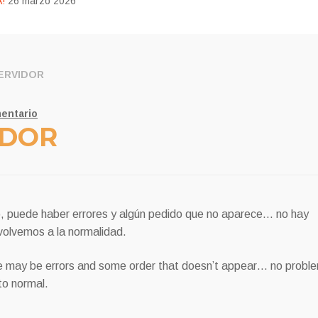
!
26 marzo 2026
ERVIDOR
entario
IDOR
 puede haber errores y algún pedido que no aparece… no hay
olvemos a la normalidad.
e may be errors and some order that doesn’t appear… no probl
to normal.