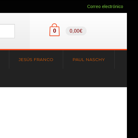
Correo electrónico
0
0,00€
JESÚS FRANCO
PAUL NASCHY