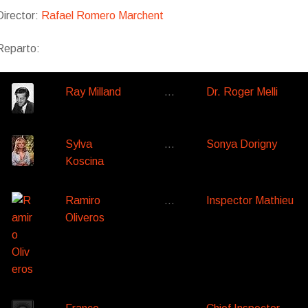
Director:
Rafael Romero Marchent
Reparto:
Ray Milland
…
Dr. Roger Melli
Sylva
…
Sonya Dorigny
Koscina
Ramiro
…
Inspector Mathieu
Oliveros