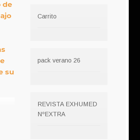
o de
ajo
Carrito
as
se
pack verano 26
e su
REVISTA EXHUMED
NºEXTRA