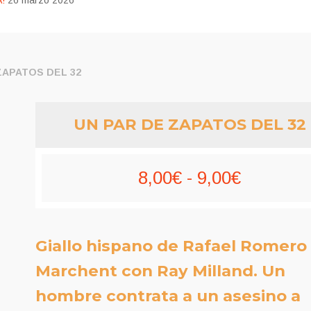
!
26 marzo 2026
ZAPATOS DEL 32
UN PAR DE ZAPATOS DEL 32
Rango
8,00
€
-
9,00
€
de
precios:
Giallo hispano de Rafael Romero
desde
Marchent con Ray Milland. Un
8,00€
hombre contrata a un asesino a