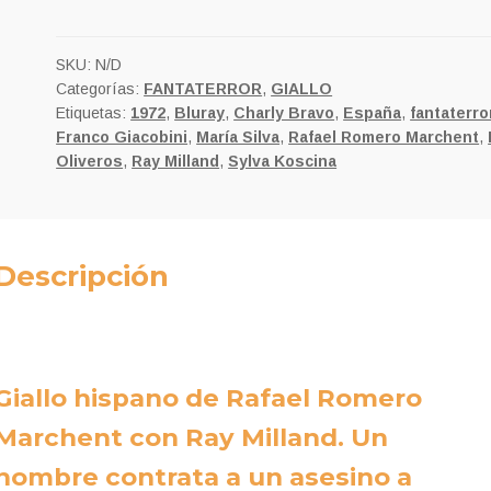
DE
ZAPATOS
DEL
SKU:
N/D
Categorías:
FANTATERROR
,
GIALLO
32
Etiquetas:
1972
,
Bluray
,
Charly Bravo
,
España
,
fantaterro
cantidad
Franco Giacobini
,
María Silva
,
Rafael Romero Marchent
,
Oliveros
,
Ray Milland
,
Sylva Koscina
Descripción
Giallo hispano de Rafael Romero
Marchent con Ray Milland. Un
hombre contrata a un asesino a