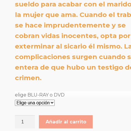
hasta
sueldo para acabar con el marid
la mujer que ama. Cuando el trab
9,00€
se hace imprudentemente y se
cobran vidas inocentes, opta por
exterminar al sicario él mismo. L
complicaciones surgen cuando 
entera de que hubo un testigo d
crimen.
elige BLU-RAY o DVD
UN
Añadir al carrito
PAR