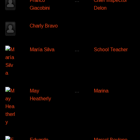
Franco
…
Chief Inspector
Giacobini
Delon
Charly Bravo
María Silva
…
School Teacher
May
…
Marina
Heatherly
Eduardo
…
Marcel Boulone