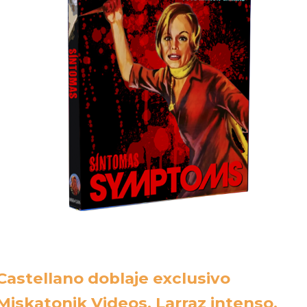
Castellano doblaje exclusivo
Miskatonik Videos. Larraz intenso,