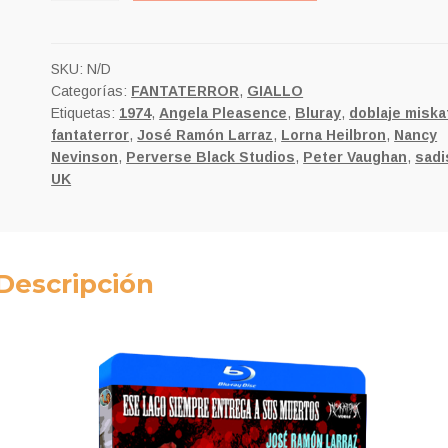
SKU:
N/D
Categorías:
FANTATERROR
,
GIALLO
Etiquetas:
1974
,
Angela Pleasence
,
Bluray
,
doblaje miska
fantaterror
,
José Ramón Larraz
,
Lorna Heilbron
,
Nancy
Nevinson
,
Perverse Black Studios
,
Peter Vaughan
,
sad
UK
Descripción