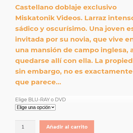
precios:
Castellano doblaje exclusivo
desde
Miskatonik Videos. Larraz intens
9,00€
sádico y oscurísimo.
Una joven e
hasta
invitada por su novia, que vive e
una mansión de campo inglesa, 
10,00€
quedarse allí con ella. La propie
sin embargo, no es exactamente
que parece…
Elige BLU-RAY o DVD
SÍNTOMAS
Añadir al carrito
cantidad