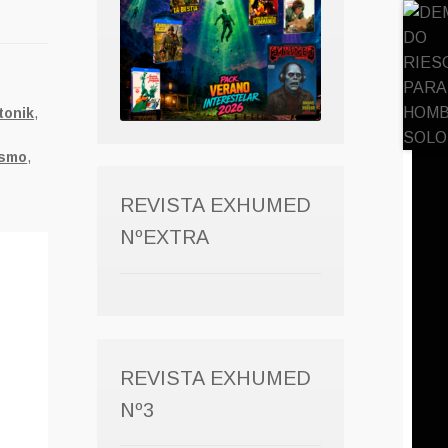
tonik
,
ismo
,
REVISTA EXHUMED
NºEXTRA
REVISTA EXHUMED
Nº3