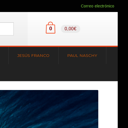
Correo electrónico
0
0,00€
JESÚS FRANCO
PAUL NASCHY