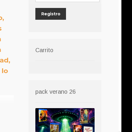
o,
s
n
a
Carrito
dad,
 lo
pack verano 26