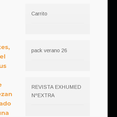
Carrito
tes,
pack verano 26
el
us
e
REVISTA EXHUMED
ezan
NºEXTRA
sado
una