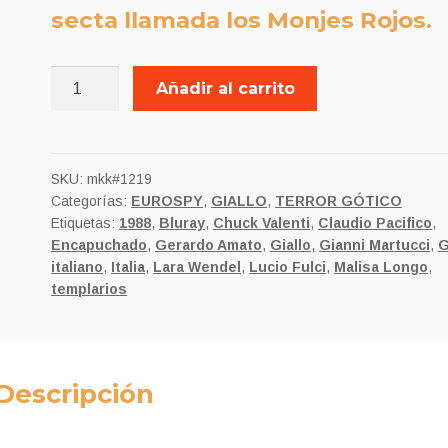
secta llamada los Monjes Rojos.
LA
Añadir al carrito
MALDICIÓN
DE
LOS
TEMPLARIOS
SKU:
mkk#1219
Categorías:
EUROSPY
,
GIALLO
,
TERROR GÓTICO
cantidad
Etiquetas:
1988
,
Bluray
,
Chuck Valenti
,
Claudio Pacifico
,
Encapuchado
,
Gerardo Amato
,
Giallo
,
Gianni Martucci
,
G
italiano
,
Italia
,
Lara Wendel
,
Lucio Fulci
,
Malisa Longo
,
templarios
Descripción