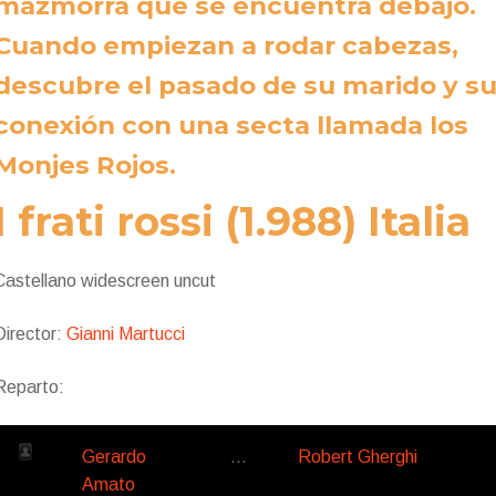
mazmorra que se encuentra debajo.
Cuando empiezan a rodar cabezas,
descubre el pasado de su marido y s
conexión con una secta llamada los
Monjes Rojos.
I frati rossi (1.988) Italia
Castellano widescreen uncut
Director:
Gianni Martucci
Reparto:
Gerardo
…
Robert Gherghi
Amato