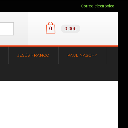
Correo electrónico
0
0,00€
JESÚS FRANCO
PAUL NASCHY