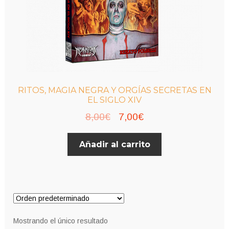
RITOS, MAGIA NEGRA Y ORGÍAS SECRETAS EN
EL SIGLO XIV
El
El
8,00
€
7,00
€
precio
precio
Añadir al carrito
original
actual
era:
es:
8,00€.
7,00€.
Mostrando el único resultado