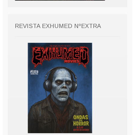
REVISTA EXHUMED NºEXTRA