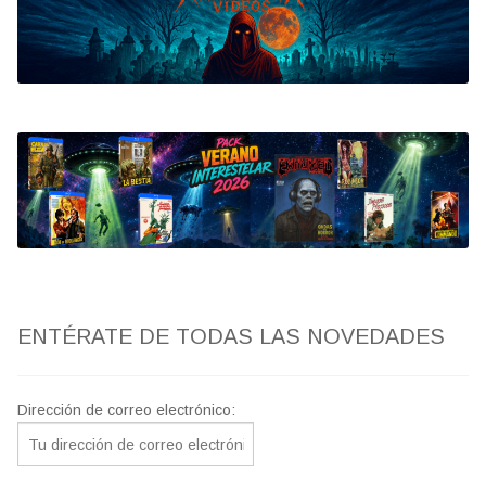
Bluray
Clasificada S
artwork
fantaterror
Jesús Franco
Paul Naschy
ENTÉRATE DE TODAS LAS NOVEDADES
TV Exhumed
Dirección de correo electrónico: