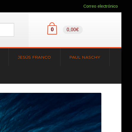
Correo electrónico
0
0,00€
JESÚS FRANCO
PAUL NASCHY