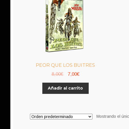
PEOR QUE LOS BUITRES
El
El
8,00
€
7,00
€
precio
precio
Añadir al carrito
original
actual
era:
es:
8,00€.
7,00€.
Mostrando el únic