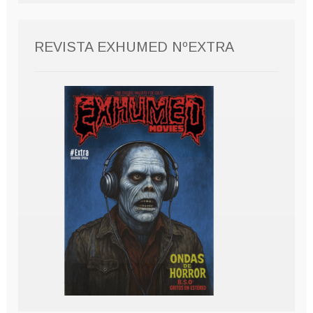
REVISTA EXHUMED NºEXTRA