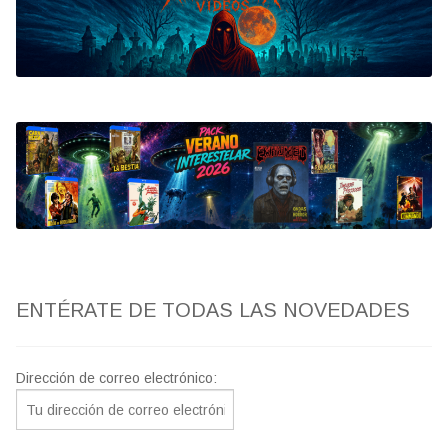
Bluray
Clasificada S
artwork
fantaterror
Jesús Franco
Paul Naschy
ENTÉRATE DE TODAS LAS NOVEDADES
TV Exhumed
Dirección de correo electrónico: