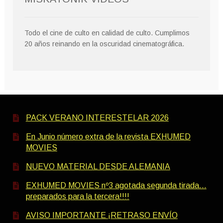
Todo el cine de culto en calidad de culto. Cumplimos
20 años reinando en la oscuridad cinematográfica.
PACK VERANO INTERESTELAR 2026
En Junio número extra de la revista EXHUMED
MOVIES
NUEVO MATERIAL DESDE ALEMANIA
EXHUMED MOVIES nº3 agotada segunda tirada…
preparados para la tercera!!!!
AVISO IMPORTANTE ¡RETRASO ENVÍO