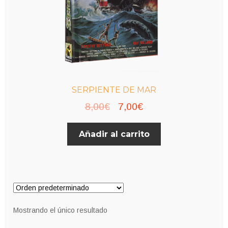
SERPIENTE DE MAR
El
El
8,00
€
7,00
€
precio
precio
Añadir al carrito
original
actual
era:
es:
8,00€.
7,00€.
Mostrando el único resultado