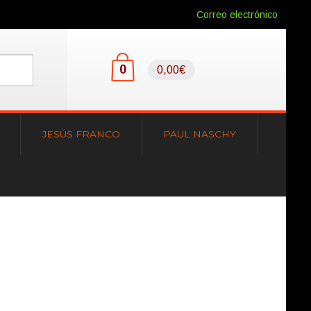
Correo electrónico
0
0,00€
JESÚS FRANCO
PAUL NASCHY