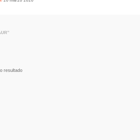
!
26 marzo 2026
AUR”
o resultado