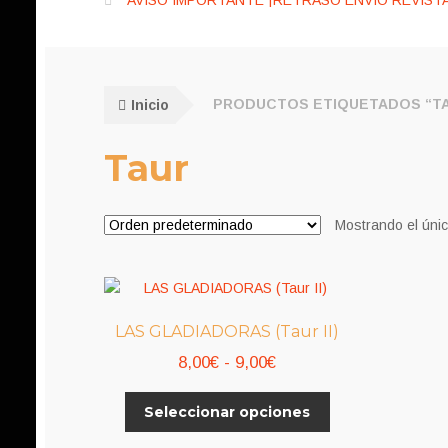
AVISO IMPORTANTE ¡RETRASO ENVÍO REVISTA
Inicio
PRODUCTOS ETIQUETADOS “T
Taur
Mostrando el únic
LAS GLADIADORAS (Taur II)
Rango
8,00
€
-
9,00
€
de
Este
Seleccionar opciones
precios:
producto
desde
tiene