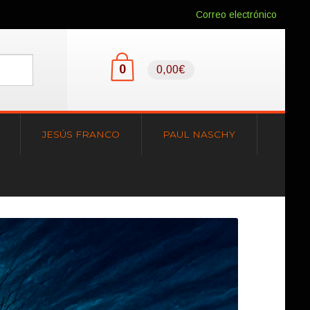
Correo electrónico
0
0,00€
JESÚS FRANCO
PAUL NASCHY