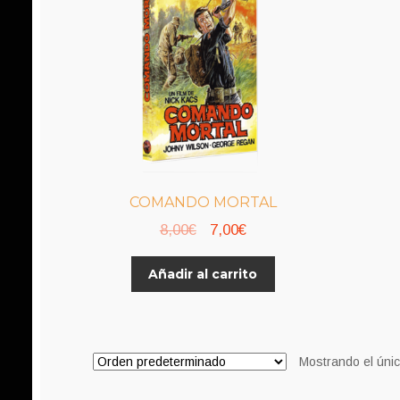
COMANDO MORTAL
El
El
8,00
€
7,00
€
precio
precio
Añadir al carrito
original
actual
era:
es:
8,00€.
7,00€.
Mostrando el únic