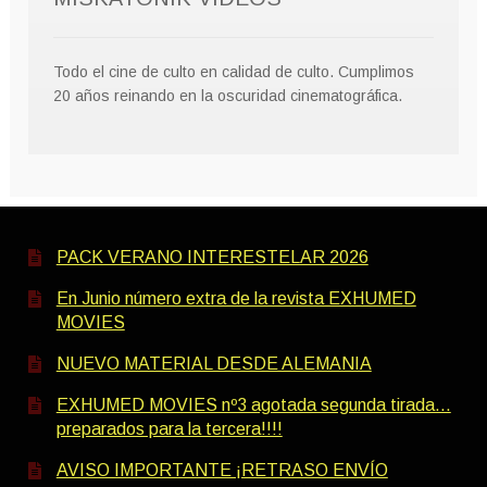
Todo el cine de culto en calidad de culto. Cumplimos
20 años reinando en la oscuridad cinematográfica.
PACK VERANO INTERESTELAR 2026
En Junio número extra de la revista EXHUMED
MOVIES
NUEVO MATERIAL DESDE ALEMANIA
EXHUMED MOVIES nº3 agotada segunda tirada…
preparados para la tercera!!!!
AVISO IMPORTANTE ¡RETRASO ENVÍO