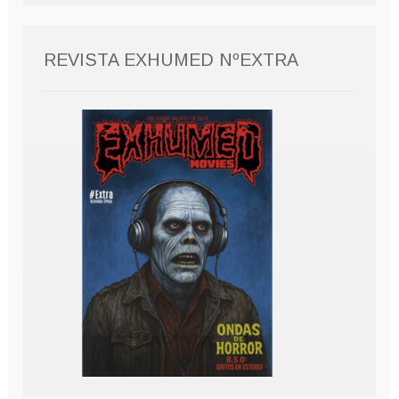
REVISTA EXHUMED NºEXTRA