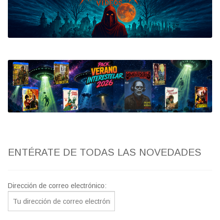
Bluray
Clasificada S
artwork
fantaterror
Jesús Franco
Paul Naschy
ENTÉRATE DE TODAS LAS NOVEDADES
TV Exhumed
Dirección de correo electrónico: