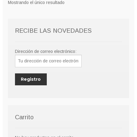
Mostrando el único resultado
se
pueden
elegir
RECIBE LAS NOVEDADES
en
la
página
Dirección de correo electrónico:
de
producto
Carrito