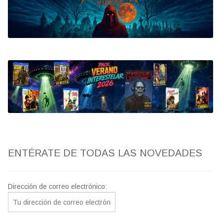
Bluray
Clasificada S
artwork
fantaterror
Jesús Franco
Paul Naschy
ENTÉRATE DE TODAS LAS NOVEDADES
TV Exhumed
Dirección de correo electrónico: