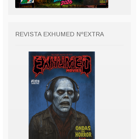
REVISTA EXHUMED NºEXTRA